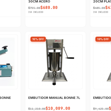
30CM ACERO
20CM PLA
$680.00
$4
$755.00
$485.00
IVA INCLUIDO
IVA INCLUIDO
10% OFF
10% OFF
 BONNE
EMBUTIDOR MANUAL BONNE 7L
EMBUTIDO
$10,089.00
$11,210.00
$9,425.00