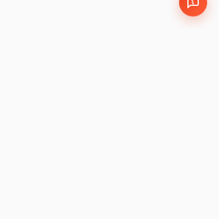
EMPRESA
LEGAL
Política de Cookies y
León, Guanajuato, México
Privacidad
Sucursales:
LEM
|
JAM
Política de Garantía
Devoluciones
Preguntas Frecuentes