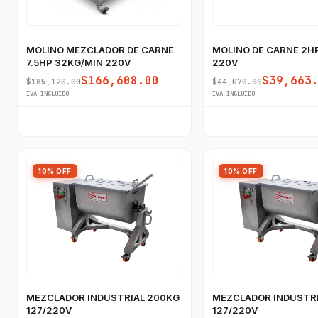
MOLINO MEZCLADOR DE CARNE
MOLINO DE CARNE 2H
7.5HP 32KG/MIN 220V
220V
$166,608.00
$39,663
$185,120.00
$44,070.00
IVA INCLUIDO
IVA INCLUIDO
10% OFF
10% OFF
MEZCLADOR INDUSTRIAL 200KG
MEZCLADOR INDUSTRI
127/220V
127/220V