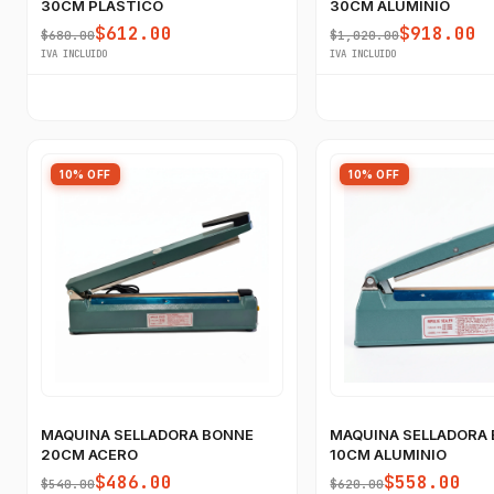
30CM PLASTICO
30CM ALUMINIO
$612.00
$918.00
$680.00
$1,020.00
IVA INCLUIDO
IVA INCLUIDO
10% OFF
10% OFF
MAQUINA SELLADORA BONNE
MAQUINA SELLADORA
20CM ACERO
10CM ALUMINIO
$486.00
$558.00
$540.00
$620.00