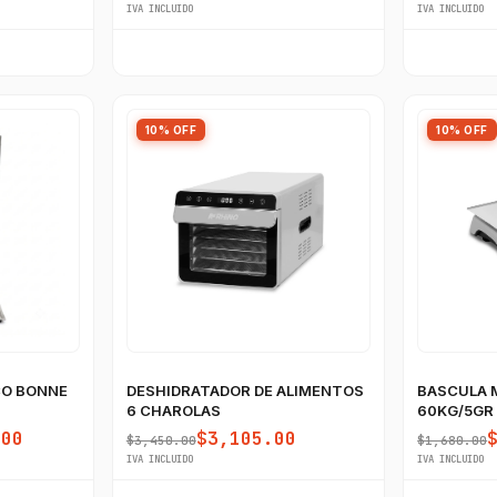
IVA INCLUIDO
IVA INCLUIDO
10% OFF
10% OFF
CO BONNE
DESHIDRATADOR DE ALIMENTOS
BASCULA 
6 CHAROLAS
60KG/5GR
USB
.00
$3,105.00
$3,450.00
$1,680.00
IVA INCLUIDO
IVA INCLUIDO