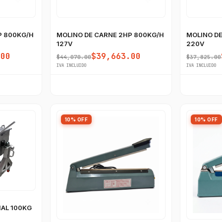
P 800KG/H
MOLINO DE CARNE 2HP 800KG/H
MOLINO DE
127V
220V
.00
$39,663.00
$44,070.00
$37,825.00
IVA INCLUIDO
IVA INCLUIDO
10% OFF
10% OFF
AL 100KG