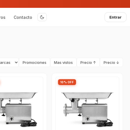
ros
Contacto
Entrar
Promociones
Mas vistos
Precio ↑
Precio ↓
10% OFF