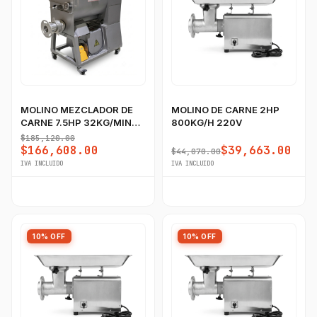
MOLINO MEZCLADOR DE
MOLINO DE CARNE 2HP
CARNE 7.5HP 32KG/MIN
800KG/H 220V
220V
$185,120.00
$166,608.00
$39,663.00
$44,070.00
IVA INCLUIDO
IVA INCLUIDO
10% OFF
10% OFF