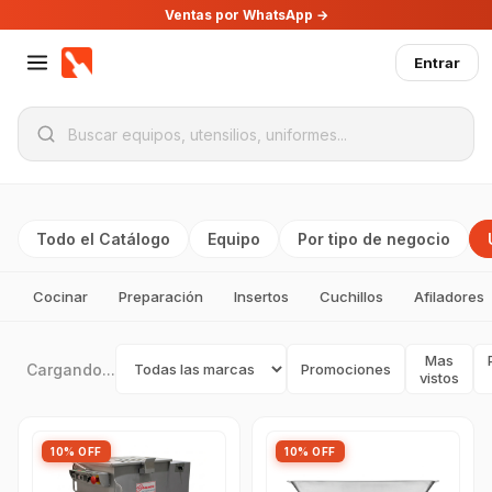
Ventas por WhatsApp →
Entrar
Todo el Catálogo
Equipo
Por tipo de negocio
Cocinar
Preparación
Insertos
Cuchillos
Afiladores
Mas
Cargando...
Promociones
vistos
10% OFF
10% OFF