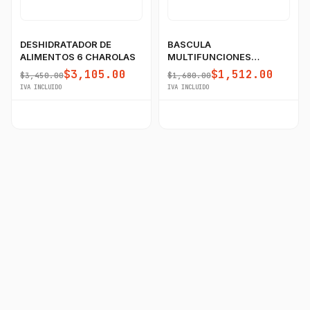
DESHIDRATADOR DE
BASCULA
ALIMENTOS 6 CHAROLAS
MULTIFUNCIONES
60KG/5GR RHINO CON
$3,105.00
$1,512.00
$3,450.00
$1,680.00
PUERTO USB
IVA INCLUIDO
IVA INCLUIDO