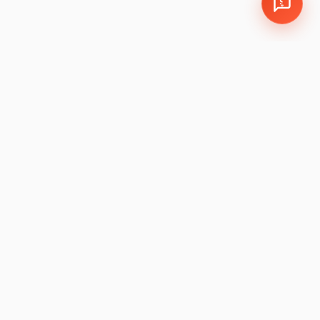
EMPRESA
LEGAL
Política de Cookies y
León, Guanajuato, México
Privacidad
Sucursales:
LEM
|
JAM
Política de Garantía
Devoluciones
Preguntas Frecuentes