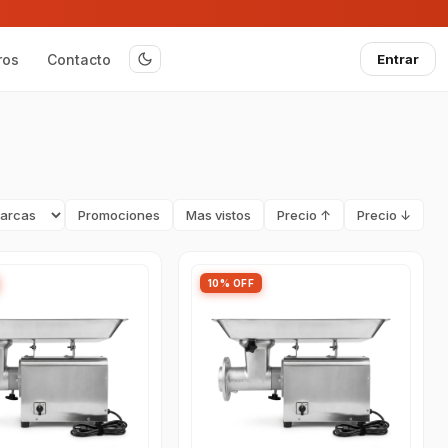
ros
Contacto
Entrar
Promociones
Mas vistos
Precio ↑
Precio ↓
10% OFF