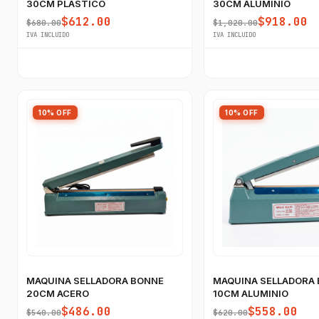
30CM PLASTICO
30CM ALUMINIO
$612.00
$918.00
$680.00
$1,020.00
IVA INCLUIDO
IVA INCLUIDO
10% OFF
10% OFF
MAQUINA SELLADORA BONNE
MAQUINA SELLADORA
20CM ACERO
10CM ALUMINIO
$486.00
$558.00
$540.00
$620.00