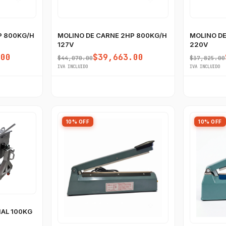
P 800KG/H
MOLINO DE CARNE 2HP 800KG/H
MOLINO DE
127V
220V
.00
$39,663.00
$44,070.00
$37,825.00
IVA INCLUIDO
IVA INCLUIDO
10% OFF
10% OFF
AL 100KG