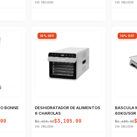
IVA INCLUIDO
IVA INCLUIDO
10% OFF
10% OFF
CO BONNE
DESHIDRATADOR DE ALIMENTOS
BASCULA 
6 CHAROLAS
60KG/5GR
USB
.00
$3,105.00
$3,450.00
$1,680.00
IVA INCLUIDO
IVA INCLUIDO