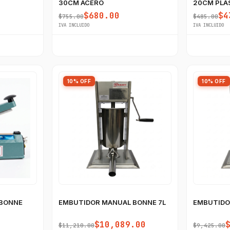
30CM ACERO
20CM PLA
$680.00
$4
$755.00
$485.00
IVA INCLUIDO
IVA INCLUIDO
10% OFF
10% OFF
 BONNE
EMBUTIDOR MANUAL BONNE 7L
EMBUTIDO
$10,089.00
$11,210.00
$9,425.00