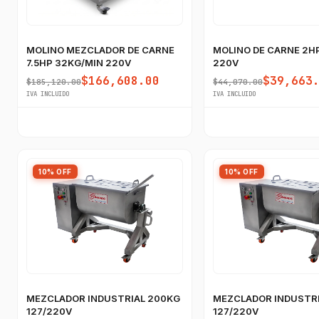
MOLINO MEZCLADOR DE CARNE
MOLINO DE CARNE 2H
7.5HP 32KG/MIN 220V
220V
$166,608.00
$39,663
$185,120.00
$44,070.00
IVA INCLUIDO
IVA INCLUIDO
10% OFF
10% OFF
MEZCLADOR INDUSTRIAL 200KG
MEZCLADOR INDUSTRI
127/220V
127/220V