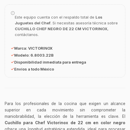
GastroBot
Asesor Chef Online
Este equipo cuenta con el respaldo total de
Los
Juguetes del Chef
. Si necesitas asesoría técnica sobre
¡Hola Chef! 🍳 Soy GastroBot, tu asesor
CUCHILLO CHEF NEGRO DE 22 CM VICTORINOX
,
de cocina profesional de GastroArt.
contáctanos.
¿En qué te puedo apoyar hoy con tu
equipamiento o utensilios?
Marca:
VICTORINOX
Buscar estufas industriales
Modelo:
6.8003.22B
Disponibilidad inmediata para entrega
Ver uniformes y filipinas
Envíos a todo México
Métodos de envío y entrega
Ver sucursales y contacto
Para los profesionales de la cocina que exigen un alcance
superior en cada movimiento sin comprometer la
maniobrabilidad, la elección de la herramienta es clave. El
Cuchillo para Chef Victorinox de 22 cm en color negro
ofrece una longitud estratégica extendida, ideal para procesar