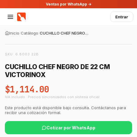
Ventas por WhatsApp →
Entrar
Inicio
/
Catálogo
/
CUCHILLO CHEF NEGRO DE 22 CM VICTORINOX
SKU:
6.8003.22B
CUCHILLO CHEF NEGRO DE 22 CM
VICTORINOX
$1,114.00
IVA incluido · Precios sincronizados con sistema oficial
Este producto está disponible bajo consulta. Contáctanos para
recibir una cotización formal.
Cotizar por WhatsApp