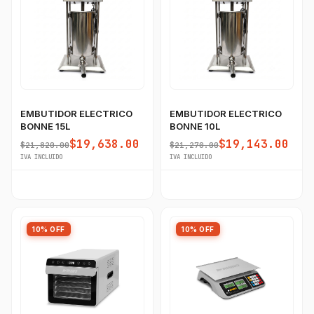
EMBUTIDOR ELECTRICO
EMBUTIDOR ELECTRICO
BONNE 15L
BONNE 10L
$19,638.00
$19,143.00
$21,820.00
$21,270.00
IVA INCLUIDO
IVA INCLUIDO
GastroBot
Asesor Chef Online
¡Hola Chef! 🍳 Soy GastroBot, tu asesor
10% OFF
10% OFF
de cocina profesional de GastroArt.
¿En qué te puedo apoyar hoy con tu
equipamiento o utensilios?
Buscar estufas industriales