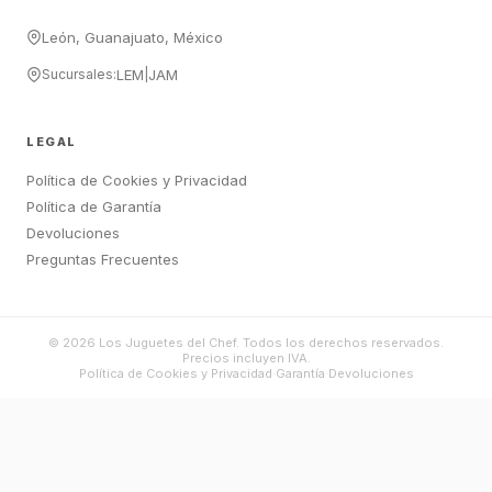
León, Guanajuato, México
Sucursales:
LEM
|
JAM
LEGAL
Política de Cookies y Privacidad
Política de Garantía
Devoluciones
Preguntas Frecuentes
©
2026
Los Juguetes del Chef. Todos los derechos reservados.
Precios incluyen IVA.
Política de Cookies y Privacidad
·
Garantía
·
Devoluciones