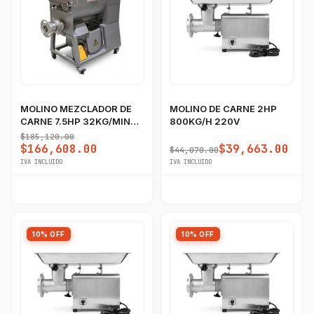
MOLINO MEZCLADOR DE
MOLINO DE CARNE 2HP
CARNE 7.5HP 32KG/MIN
800KG/H 220V
220V
$185,120.00
$166,608.00
$39,663.00
$44,070.00
IVA INCLUIDO
IVA INCLUIDO
10% OFF
10% OFF