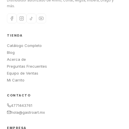
Distribuidor autorizado de Rhino, Coriat, Migsa, Imbera, Drago y
más.
TIENDA
Catálogo Completo
Blog
Acerca de
Preguntas Frecuentes
Equipo de Ventas
Mi Carrito
CONTACTO
4771443761
hola@gastroart.mx
EMPRESA