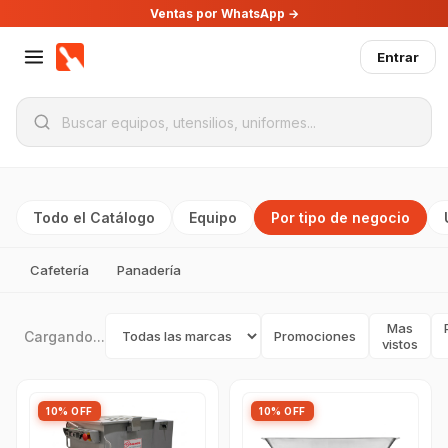
Ventas por WhatsApp →
Entrar
Todo el Catálogo
Equipo
Por tipo de negocio
Cafetería
Panadería
Mas
Cargando...
Promociones
vistos
10% OFF
10% OFF