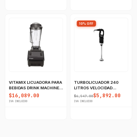
10% OFF
VITAMIX LICUADORA PARA
TURBOLICUADOR 240
BEBIDAS DRINK MACHINE
LITROS VELOCIDAD
TWO SPEED
VARIABLE RHINO
$16,089.00
$5,892.00
$6,547.00
IVA INCLUIDO
IVA INCLUIDO