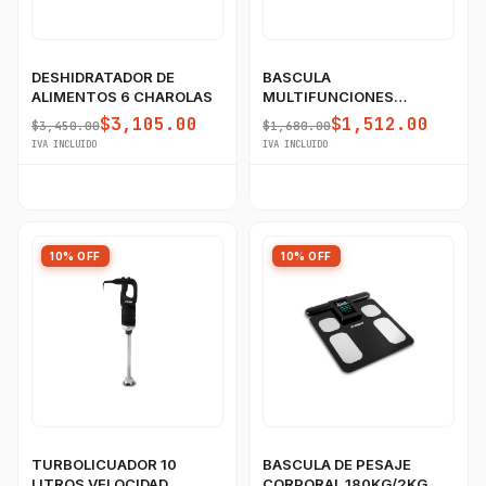
Ver uniformes y filipinas
Métodos de envío y entrega
Ver sucursales y contacto
DESHIDRATADOR DE
BASCULA
ALIMENTOS 6 CHAROLAS
MULTIFUNCIONES
60KG/5GR RHINO CON
$3,105.00
$1,512.00
$3,450.00
$1,680.00
PUERTO USB
IVA INCLUIDO
IVA INCLUIDO
10% OFF
10% OFF
TURBOLICUADOR 10
BASCULA DE PESAJE
LITROS VELOCIDAD
CORPORAL 180KG/2KG