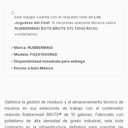
Asesor Chef Online
Este equipo cuenta con el respaldo total de
Los
¡Hola Chef! 🍳 Soy GastroBot, tu asesor
Juguetes del Chef
. Si necesitas asesoría técnica sobre
de cocina profesional de GastroArt.
RUBBERMAID BOTE BRUTE 37L (10G) ROJO
,
contáctanos.
¿En qué te puedo apoyar hoy con tu
equipamiento o utensilios?
Marca:
RUBBERMAID
Buscar estufas industriales
Modelo:
FG261000RED
Ver uniformes y filipinas
Disponibilidad inmediata para entrega
Envíos a todo México
Métodos de envío y entrega
Ver sucursales y contacto
Optimice la gestión de residuos y el almacenamiento técnico de
insumos en sus estaciones de trabajo con el contenedor
redondo Rubbermaid BRUTE® de 10 galones. Fabricado con
polietileno de alta densidad de grado industrial, este bote
compacto es la infraestructura definitiva para soportar las