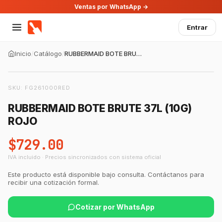
Ventas por WhatsApp →
Entrar
Inicio
/
Catálogo
/
RUBBERMAID BOTE BRUTE 37L (10G) ROJO
SKU:
FG261000RED
RUBBERMAID BOTE BRUTE 37L (10G)
ROJO
$729.00
IVA incluido · Precios sincronizados con sistema oficial
Este producto está disponible bajo consulta. Contáctanos para
recibir una cotización formal.
Cotizar por WhatsApp
GastroBot