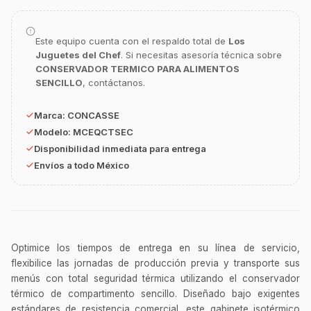
Este equipo cuenta con el respaldo total de
Los
GastroBot
Juguetes del Chef
. Si necesitas asesoría técnica sobre
Asesor Chef Online
CONSERVADOR TERMICO PARA ALIMENTOS
SENCILLO
, contáctanos.
¡Hola Chef! 🍳 Soy GastroBot, tu asesor
de cocina profesional de GastroArt.
Marca:
CONCASSE
Modelo:
MCEQCTSEC
¿En qué te puedo apoyar hoy con tu
Disponibilidad inmediata para entrega
equipamiento o utensilios?
Envíos a todo México
Buscar estufas industriales
Ver uniformes y filipinas
Métodos de envío y entrega
Ver sucursales y contacto
Optimice los tiempos de entrega en su línea de servicio,
flexibilice las jornadas de producción previa y transporte sus
menús con total seguridad térmica utilizando el conservador
térmico de compartimento sencillo. Diseñado bajo exigentes
estándares de resistencia comercial, este gabinete isotérmico