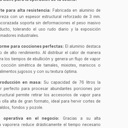
te para alta resistencia:
Fabricada en aluminio de
ureza con un espesor estructural reforzado de 3 mm.
 acorazada soporta sin deformaciones el peso masivo
ducto, tolerando el uso rudo diario y la exposición
madores industriales.
forme para cocciones perfectas:
El aluminio destaca
de alto rendimiento. Al distribuir el calor de manera
a los tiempos de ebullición y genera un flujo de vapor
cocción simétrica de tamales, mixiotes, mariscos o
alimentos jugosos y con su textura óptima.
roducción en masa:
Su capacidad de 76 litros la
or perfecto para procesar abundantes porciones por
tructural permite retirar los accesorios de vapor para
 olla alta de gran formato, ideal para hervir cortes de
aldos, fondos y pozole.
y operativa en el negocio:
Gracias a su alta
ta vaporera reduce drásticamente el tiempo necesario