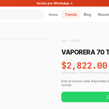
Ventas por WhatsApp →
Inicio
Tienda
Blog
Nosot
SKU:
V70ATF
VAPORERA 70 T
$2,822.00
IVA incluido · Precios sincronizado
Este producto está disponible 
formal.