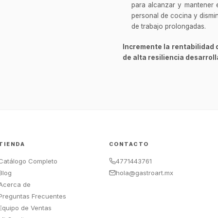
para alcanzar y mantener el
personal de cocina y dismi
de trabajo prolongadas.
Incremente la rentabilidad 
de alta resiliencia desarroll
TIENDA
CONTACTO
Catálogo Completo
4771443761
Blog
hola@gastroart.mx
Acerca de
Preguntas Frecuentes
Equipo de Ventas