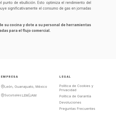
 punto de ebullición. Esto optimiza el rendimiento del
nuye significativamente el consumo de gas en jornadas
GastroBot
Asesor Chef Online
de su cocina y dote a su personal de herramientas
¡Hola Chef! 🍳 Soy GastroBot, tu
adas para el flujo comercial.
asesor de cocina profesional de
GastroArt.
¿En qué te puedo apoyar hoy con tu
equipamiento o utensilios?
Buscar estufas industriales
Ver uniformes y filipinas
EMPRESA
LEGAL
Métodos de envío y entrega
Política de Cookies y
Ver sucursales y contacto
León, Guanajuato, México
Privacidad
Sucursales:
LEM
|
JAM
Política de Garantía
Devoluciones
Preguntas Frecuentes