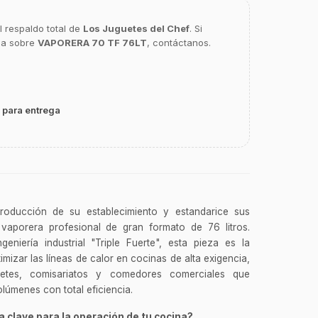
l respaldo total de
Los Juguetes del Chef
. Si
ca sobre
VAPORERA 70 TF 76LT
, contáctanos.
 para entrega
roducción de su establecimiento y estandarice sus
 vaporera profesional de gran formato de 76 litros.
geniería industrial "Triple Fuerte", esta pieza es la
imizar las líneas de calor en cocinas de alta exigencia,
etes, comisariatos y comedores comerciales que
lúmenes con total eficiencia.
 clave para la operación de tu cocina?