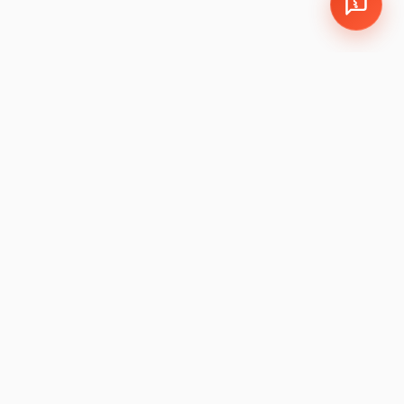
EMPRESA
LEGAL
Política de Cookies y
León, Guanajuato, México
Privacidad
Sucursales:
LEM
|
JAM
Política de Garantía
Devoluciones
Preguntas Frecuentes