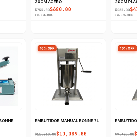
30CM ACERO
20CM PLA
$680.00
$4
$755.00
$485.00
IVA INCLUIDO
IVA INCLUIDO
10% OFF
10% OFF
 BONNE
EMBUTIDOR MANUAL BONNE 7L
EMBUTIDO
$10,089.00
$11,210.00
$9,425.00