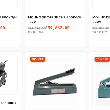
P 800KG/H
MOLINO DE CARNE 2HP 800KG/H
MOLINO DE
127V
220V
.00
$39,663.00
$44,070.00
$37,825.00
IVA INCLUIDO
IVA INCLUIDO
10% OFF
10% OFF
AL 100KG