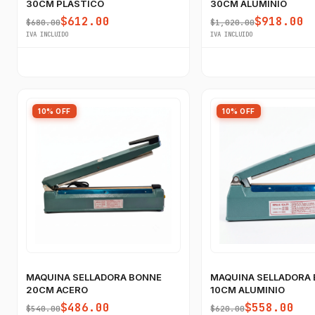
30CM PLASTICO
30CM ALUMINIO
$612.00
$918.00
$680.00
$1,020.00
IVA INCLUIDO
IVA INCLUIDO
10% OFF
10% OFF
MAQUINA SELLADORA BONNE
MAQUINA SELLADORA
20CM ACERO
10CM ALUMINIO
$486.00
$558.00
$540.00
$620.00