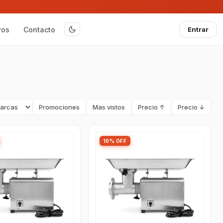
ros
Contacto
Entrar
Promociones
Mas vistos
Precio ↑
Precio ↓
10% OFF