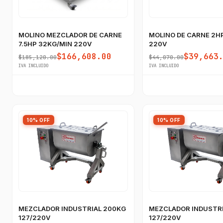
MOLINO MEZCLADOR DE CARNE
MOLINO DE CARNE 2H
7.5HP 32KG/MIN 220V
220V
$166,608.00
$39,663
$185,120.00
$44,070.00
IVA INCLUIDO
IVA INCLUIDO
10% OFF
10% OFF
MEZCLADOR INDUSTRIAL 200KG
MEZCLADOR INDUSTRI
127/220V
127/220V