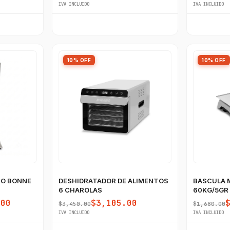
IVA INCLUIDO
IVA INCLUIDO
10% OFF
10% OFF
CO BONNE
DESHIDRATADOR DE ALIMENTOS
BASCULA 
6 CHAROLAS
60KG/5GR
USB
.00
$3,105.00
$3,450.00
$1,680.00
IVA INCLUIDO
IVA INCLUIDO