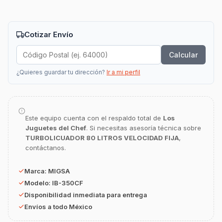
Cotizar Envío
Calcular
¿Quieres guardar tu dirección?
Ir a mi perfil
Este equipo cuenta con el respaldo total de
Los
Juguetes del Chef
. Si necesitas asesoría técnica sobre
GastroBot
TURBOLICUADOR 80 LITROS VELOCIDAD FIJA
,
Asesor Chef Online
contáctanos.
¡Hola Chef! 🍳 Soy GastroBot, tu asesor
Marca:
MIGSA
de cocina profesional de GastroArt.
Modelo:
IB-350CF
Disponibilidad inmediata para entrega
¿En qué te puedo apoyar hoy con tu
equipamiento o utensilios?
Envíos a todo México
Buscar estufas industriales