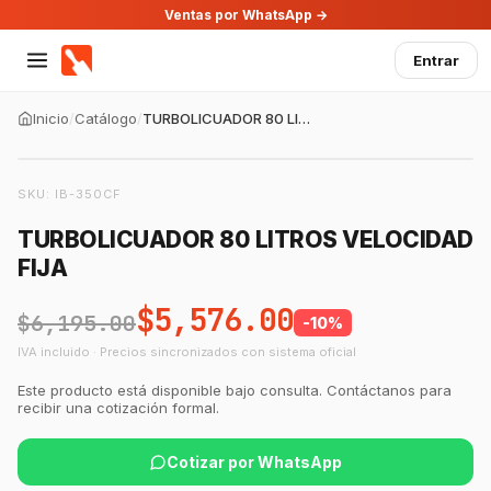
Ventas por WhatsApp →
Entrar
Inicio
/
Catálogo
/
TURBOLICUADOR 80 LITROS VELOCIDAD FIJA
SKU:
IB-350CF
TURBOLICUADOR 80 LITROS VELOCIDAD
FIJA
$5,576.00
$6,195.00
-
10
%
IVA incluido · Precios sincronizados con sistema oficial
Este producto está disponible bajo consulta. Contáctanos para
recibir una cotización formal.
Cotizar por WhatsApp