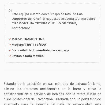
Este equipo cuenta con el respaldo total de
Los
GastroBot
Juguetes del Chef
. Si necesitas asesoría técnica sobre
Asesor Chef Online
TRAMONTINA TETERA CUELLO DE CISNE
,
contáctanos.
¡Hola Chef! 🍳 Soy GastroBot, tu asesor
de cocina profesional de GastroArt.
Marca:
TRAMONTINA
Modelo:
TR61768/500
¿En qué te puedo apoyar hoy con tu
equipamiento o utensilios?
Disponibilidad inmediata para entrega
Envíos a todo México
Buscar estufas industriales
Ver uniformes y filipinas
Métodos de envío y entrega
Ver sucursales y contacto
Estandarice la precisión en sus métodos de extracción lenta,
elimine los derrames accidentales en la barra y eleve la
sofisticación en el servicio de bebidas con la tetera cuello de
cisne profesional de Tramontina. Diseñada con un perfil técnico
avanzado para la industria del café de especialidad, esta