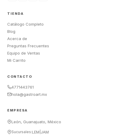
TIENDA
Catálogo Completo
Blog
Acerca de
Preguntas Frecuentes
Equipo de Ventas
Mi Carrito
CONTACTO
4771443761
hola@gastroart.mx
EMPRESA
León, Guanajuato, México
Sucursales:
LEM
|
JAM