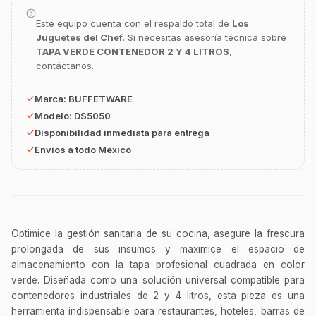
Este equipo cuenta con el respaldo total de
Los
Juguetes del Chef
. Si necesitas asesoría técnica sobre
GastroBot
Asesor Chef Online
TAPA VERDE CONTENEDOR 2 Y 4 LITROS
,
contáctanos.
¡Hola Chef! 🍳 Soy GastroBot, tu asesor
Marca:
BUFFETWARE
de cocina profesional de GastroArt.
Modelo:
DS5050
¿En qué te puedo apoyar hoy con tu
Disponibilidad inmediata para entrega
equipamiento o utensilios?
Envíos a todo México
Buscar estufas industriales
Ver uniformes y filipinas
Métodos de envío y entrega
Optimice la gestión sanitaria de su cocina, asegure la frescura
Ver sucursales y contacto
prolongada de sus insumos y maximice el espacio de
almacenamiento con la tapa profesional cuadrada en color
verde. Diseñada como una solución universal compatible para
contenedores industriales de 2 y 4 litros, esta pieza es una
herramienta indispensable para restaurantes, hoteles, barras de