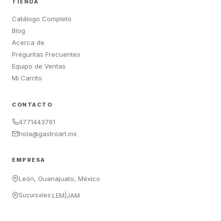
TIENDA
Catálogo Completo
Blog
Acerca de
Preguntas Frecuentes
Equipo de Ventas
Mi Carrito
CONTACTO
4771443761
hola@gastroart.mx
EMPRESA
León, Guanajuato, México
Sucursales:
LEM
|
JAM