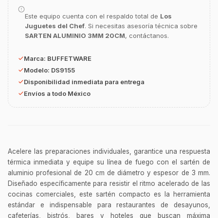
Este equipo cuenta con el respaldo total de
Los
GastroBot
Juguetes del Chef
. Si necesitas asesoría técnica sobre
Asesor Chef Online
SARTEN ALUMINIO 3MM 20CM
, contáctanos.
Marca:
BUFFETWARE
¡Hola Chef! 🍳 Soy GastroBot, tu asesor
de cocina profesional de GastroArt.
Modelo:
DS9155
Disponibilidad inmediata para entrega
¿En qué te puedo apoyar hoy con tu
Envíos a todo México
equipamiento o utensilios?
Buscar estufas industriales
Ver uniformes y filipinas
Métodos de envío y entrega
Acelere las preparaciones individuales, garantice una respuesta
Ver sucursales y contacto
térmica inmediata y equipe su línea de fuego con el sartén de
aluminio profesional de 20 cm de diámetro y espesor de 3 mm.
Diseñado específicamente para resistir el ritmo acelerado de las
cocinas comerciales, este sartén compacto es la herramienta
estándar e indispensable para restaurantes de desayunos,
cafeterías, bistrós, bares y hoteles que buscan máxima