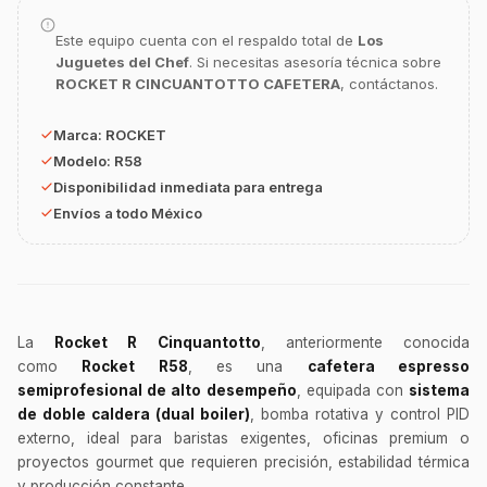
Este equipo cuenta con el respaldo total de
Los
Juguetes del Chef
. Si necesitas asesoría técnica sobre
ROCKET R CINCUANTOTTO CAFETERA
, contáctanos.
Marca:
ROCKET
Modelo:
R58
GastroBot
Disponibilidad inmediata para entrega
Asesor Chef Online
Envíos a todo México
¡Hola Chef! 🍳 Soy GastroBot, tu asesor
de cocina profesional de GastroArt.
¿En qué te puedo apoyar hoy con tu
equipamiento o utensilios?
La
Rocket R Cinquantotto
, anteriormente conocida
como
Rocket R58
, es una
cafetera espresso
Buscar estufas industriales
semiprofesional de alto desempeño
, equipada con
sistema
de doble caldera (dual boiler)
, bomba rotativa y control PID
Ver uniformes y filipinas
externo, ideal para baristas exigentes, oficinas premium o
Métodos de envío y entrega
proyectos gourmet que requieren precisión, estabilidad térmica
y producción constante.
Ver sucursales y contacto