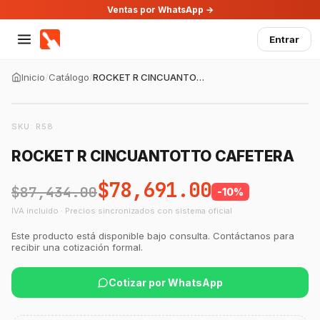
Ventas por WhatsApp →
Entrar
Inicio
/
Catálogo
/
ROCKET R CINCUANTOTTO CAFETERA
SKU:
R58
ROCKET R CINCUANTOTTO CAFETERA
$78,691.00
$87,434.00
-
10
%
IVA incluido · Precios sincronizados con sistema oficial
Este producto está disponible bajo consulta. Contáctanos para
recibir una cotización formal.
Cotizar por WhatsApp