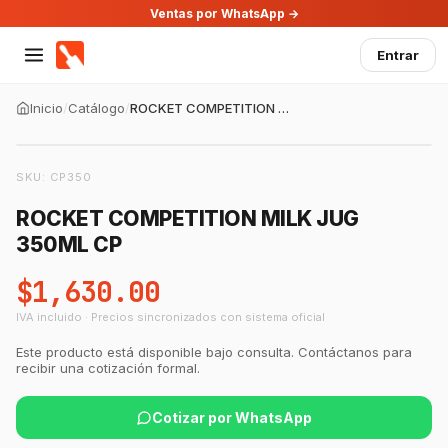
Ventas por WhatsApp →
Entrar
Inicio
/
Catálogo
/
ROCKET COMPETITION MILK JUG 350ML CP
SKU:
CP350
ROCKET COMPETITION MILK JUG
350ML CP
$1,630.00
IVA incluido · Precios sincronizados con sistema oficial
Este producto está disponible bajo consulta. Contáctanos para
recibir una cotización formal.
Cotizar por WhatsApp
GastroBot