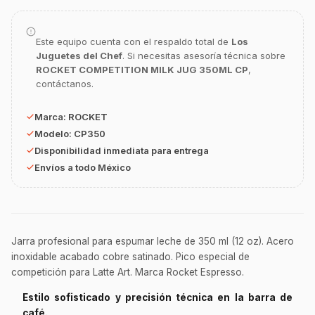
Asesor Chef Online
Este equipo cuenta con el respaldo total de
Los
¡Hola Chef! 🍳 Soy GastroBot, tu asesor
Juguetes del Chef
. Si necesitas asesoría técnica sobre
de cocina profesional de GastroArt.
ROCKET COMPETITION MILK JUG 350ML CP
,
contáctanos.
¿En qué te puedo apoyar hoy con tu
equipamiento o utensilios?
Marca:
ROCKET
Buscar estufas industriales
Modelo:
CP350
Ver uniformes y filipinas
Disponibilidad inmediata para entrega
Envíos a todo México
Métodos de envío y entrega
Ver sucursales y contacto
Jarra profesional para espumar leche de 350 ml (12 oz). Acero
inoxidable acabado cobre satinado. Pico especial de
competición para Latte Art. Marca Rocket Espresso.
Estilo sofisticado y precisión técnica en la barra de
café.