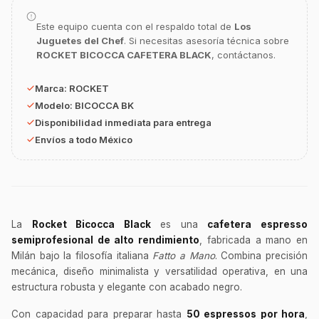
Este equipo cuenta con el respaldo total de
Los
Juguetes del Chef
. Si necesitas asesoría técnica sobre
ROCKET BICOCCA CAFETERA BLACK
, contáctanos.
Marca:
ROCKET
GastroBot
Asesor Chef Online
Modelo:
BICOCCA BK
Disponibilidad inmediata para entrega
Envíos a todo México
¡Hola Chef! 🍳 Soy GastroBot, tu asesor
de cocina profesional de GastroArt.
¿En qué te puedo apoyar hoy con tu
equipamiento o utensilios?
Buscar estufas industriales
La
Rocket Bicocca Black
es una
cafetera espresso
semiprofesional de alto rendimiento
, fabricada a mano en
Ver uniformes y filipinas
Milán bajo la filosofía italiana
Fatto a Mano
. Combina precisión
Métodos de envío y entrega
mecánica, diseño minimalista y versatilidad operativa, en una
Ver sucursales y contacto
estructura robusta y elegante con acabado negro.
Con capacidad para preparar hasta
50 espressos por hora
,