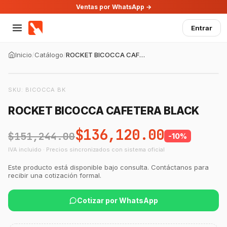
Ventas por WhatsApp →
Entrar
Inicio
/
Catálogo
/
ROCKET BICOCCA CAFETERA BLACK
SKU:
BICOCCA BK
ROCKET BICOCCA CAFETERA BLACK
$136,120.00
$151,244.00
-
10
%
IVA incluido · Precios sincronizados con sistema oficial
Este producto está disponible bajo consulta. Contáctanos para
recibir una cotización formal.
Cotizar por WhatsApp