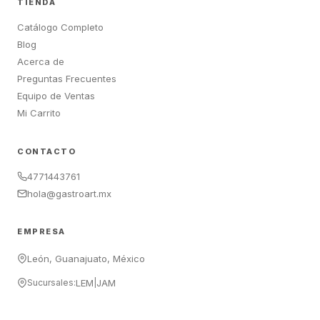
TIENDA
Catálogo Completo
Blog
Acerca de
Preguntas Frecuentes
Equipo de Ventas
Mi Carrito
CONTACTO
4771443761
hola@gastroart.mx
EMPRESA
León, Guanajuato, México
Sucursales:
LEM
|
JAM