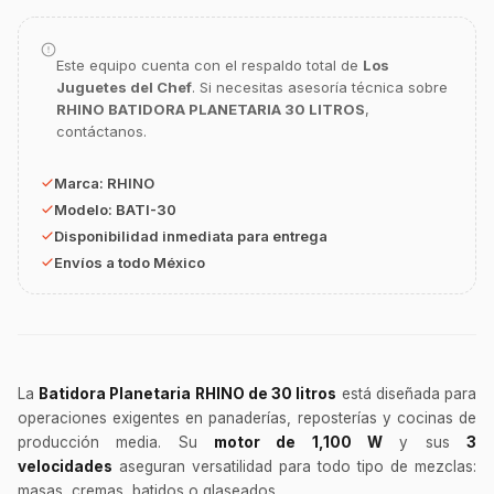
GastroBot
Este equipo cuenta con el respaldo total de
Los
Asesor Chef Online
Juguetes del Chef
. Si necesitas asesoría técnica sobre
RHINO BATIDORA PLANETARIA 30 LITROS
,
contáctanos.
¡Hola Chef! 🍳 Soy GastroBot, tu asesor
de cocina profesional de GastroArt.
Marca:
RHINO
¿En qué te puedo apoyar hoy con tu
Modelo:
BATI-30
equipamiento o utensilios?
Disponibilidad inmediata para entrega
Buscar estufas industriales
Envíos a todo México
Ver uniformes y filipinas
Métodos de envío y entrega
Ver sucursales y contacto
La
Batidora Planetaria RHINO de 30 litros
está diseñada para
operaciones exigentes en panaderías, reposterías y cocinas de
producción media. Su
motor de 1,100 W
y sus
3
velocidades
aseguran versatilidad para todo tipo de mezclas:
masas, cremas, batidos o glaseados.