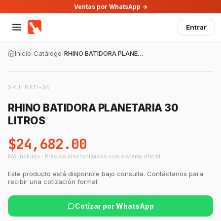
Ventas por WhatsApp →
Entrar
Inicio
/
Catálogo
/
RHINO BATIDORA PLANETARIA 30 LITROS
SKU:
BATI-30
RHINO BATIDORA PLANETARIA 30
LITROS
$24,682.00
IVA incluido · Precios sincronizados con sistema oficial
Este producto está disponible bajo consulta. Contáctanos para
recibir una cotización formal.
Cotizar por WhatsApp