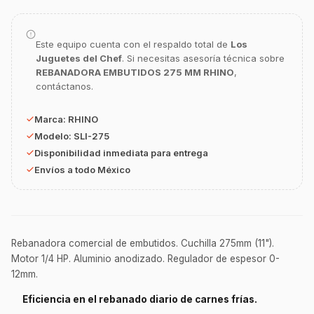
Asesor Chef Online
¡Hola Chef! 🍳 Soy GastroBot, tu asesor
Este equipo cuenta con el respaldo total de
Los
de cocina profesional de GastroArt.
Juguetes del Chef
. Si necesitas asesoría técnica sobre
REBANADORA EMBUTIDOS 275 MM RHINO
,
¿En qué te puedo apoyar hoy con tu
contáctanos.
equipamiento o utensilios?
Buscar estufas industriales
Marca:
RHINO
Modelo:
SLI-275
Ver uniformes y filipinas
Disponibilidad inmediata para entrega
Métodos de envío y entrega
Envíos a todo México
Ver sucursales y contacto
Rebanadora comercial de embutidos. Cuchilla 275mm (11").
Motor 1/4 HP. Aluminio anodizado. Regulador de espesor 0-
12mm.
Eficiencia en el rebanado diario de carnes frías.