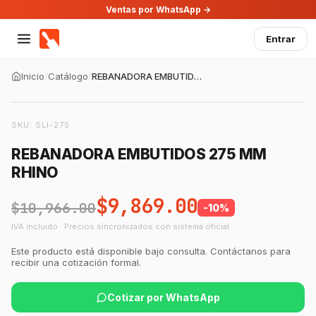
Ventas por WhatsApp →
Entrar
Inicio
/
Catálogo
/
REBANADORA EMBUTIDOS 275 MM RHINO
SKU:
SLI-275
REBANADORA EMBUTIDOS 275 MM
RHINO
$9,869.00
$10,966.00
-
10
%
IVA incluido · Precios sincronizados con sistema oficial
Este producto está disponible bajo consulta. Contáctanos para
recibir una cotización formal.
Cotizar por WhatsApp
GastroBot