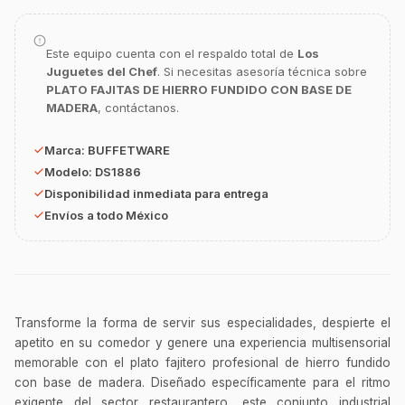
Este equipo cuenta con el respaldo total de
Los
GastroBot
Juguetes del Chef
. Si necesitas asesoría técnica sobre
Asesor Chef Online
PLATO FAJITAS DE HIERRO FUNDIDO CON BASE DE
MADERA
, contáctanos.
¡Hola Chef! 🍳 Soy GastroBot, tu asesor
de cocina profesional de GastroArt.
Marca:
BUFFETWARE
Modelo:
DS1886
¿En qué te puedo apoyar hoy con tu
equipamiento o utensilios?
Disponibilidad inmediata para entrega
Envíos a todo México
Buscar estufas industriales
Ver uniformes y filipinas
Métodos de envío y entrega
Ver sucursales y contacto
Transforme la forma de servir sus especialidades, despierte el
apetito en su comedor y genere una experiencia multisensorial
memorable con el plato fajitero profesional de hierro fundido
con base de madera. Diseñado específicamente para el ritmo
exigente del sector restaurantero, este conjunto industrial