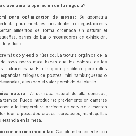
 clave para la operación de tu negocio?
cm) para optimización de mesas:
Su geometría
erfecta para montajes individuales o degustaciones
esentar alimentos de forma ordenada sin saturar el
equeñas, barras de bar o mostradores de exhibición,
odo y fluido.
romático y estilo rústico:
La textura orgánica de la
undo tono negro mate hacen que los colores de los
a extraordinaria. Es el soporte predilecto para rollos
 españolas, trilogías de postres, mini hamburguesas o
esanales, elevando el valor percibido del platillo.
mica natural:
Al ser roca natural de alta densidad,
a térmica. Puede introducirse previamente en cámaras
ener a la temperatura perfecta de servicio alimentos
alor (como pescados crudos, carpaccios, mantequillas
u estancia en la mesa.
cio con máxima inocuidad:
Cumple estrictamente con