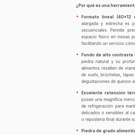
¿Por qué es una herramienta
Formato lineal (40x12 
alargada y estrecha es p
secuenciales. Permite pr
espacio físico en mesas p
facilitando un servicio cóm
Fondo de alto contraste c
piedra natural y su prof
alimentos resalten de maner
de sushi, brochetas, tapas
degustaciones de quesos art
Excelente retención tér
posee una magnífica inerci
de refrigeración para mant
delicados o sensibles al c
o repostería fina) durante s
Piedra de grado alimenti