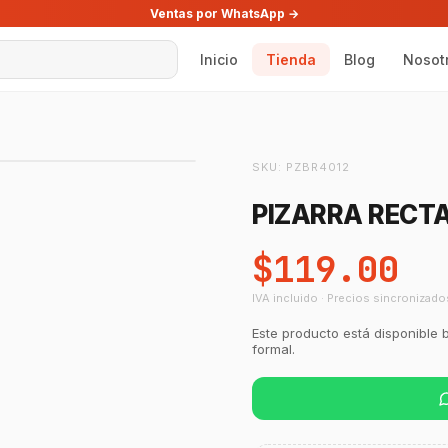
Ventas por WhatsApp →
Inicio
Tienda
Blog
Nosot
SKU:
PZBR4012
PIZARRA RECT
$119.00
IVA incluido · Precios sincronizado
Este producto está disponible 
formal.