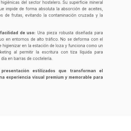
 higiénicas del sector hostelero. Su superficie mineral
ue impide de forma absoluta la absorción de aceites,
os de frutas, evitando la contaminación cruzada y la
facilidad de uso:
Una pieza robusta diseñada para
inuo en entornos de alto tráfico. No se deforma con el
e higienizar en la estación de loza y funciona como un
eting al permitir la escritura con tiza líquida para
 día en barras de coctelería.
GastroBot
Asesor Chef Online
 presentación estilizados que transforman el
una experiencia visual premium y memorable para
¡Hola Chef! 🍳 Soy GastroBot, tu
asesor de cocina profesional de
GastroArt.
¿En qué te puedo apoyar hoy con tu
equipamiento o utensilios?
Buscar estufas industriales
Ver uniformes y filipinas