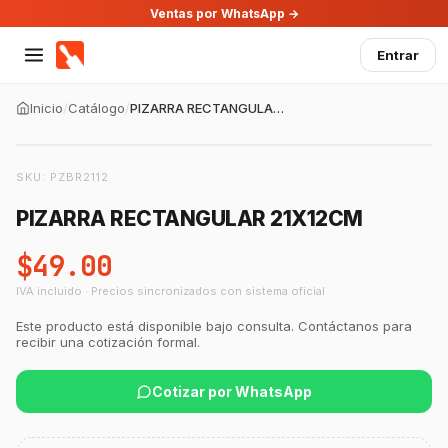
Ventas por WhatsApp →
Entrar
Inicio
/
Catálogo
/
PIZARRA RECTANGULAR 21X12CM
SKU:
PZBR2112
PIZARRA RECTANGULAR 21X12CM
$49.00
IVA incluido · Precios sincronizados con sistema oficial
Este producto está disponible bajo consulta. Contáctanos para
recibir una cotización formal.
Cotizar por WhatsApp