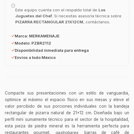
Este equipo cuenta con el respaldo total de
Los
Juguetes del Chef
. Si necesitas asesoría técnica sobre
GastroBot
PIZARRA RECTANGULAR 21X12CM
, contáctanos.
Asesor Chef Online
Marca:
MERKAMENAJE
¡Hola Chef! 🍳 Soy GastroBot, tu asesor
Modelo:
PZBR2112
de cocina profesional de GastroArt.
Disponibilidad inmediata para entrega
¿En qué te puedo apoyar hoy con tu
Envíos a todo México
equipamiento o utensilios?
Buscar estufas industriales
Ver uniformes y filipinas
Métodos de envío y entrega
Compacte sus presentaciones con un estilo de vanguardia,
optimice al máximo el espacio físico en sus mesas y eleve el
Ver sucursales y contacto
valor percibido de sus porciones individuales con la bandeja
rectangular de pizarra natural de 21x12 cm. Diseñada bajo un
perfil mini sumamente técnico para el sector de la hospitalidad,
esta pieza de piedra mineral es la herramienta perfecta para
restaurantes gourmet,
gastrobares
, barras de café de