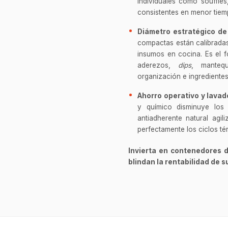
individuales como soufflé
consistentes en menor tiem
Diámetro estratégico de
compactas están calibradas
insumos en cocina. Es el f
aderezos,
dips
, mantequ
organización e ingrediente
Ahorro operativo y lavado
y químico disminuye los 
antiadherente natural agi
perfectamente los ciclos té
Invierta en contenedores d
blindan la rentabilidad de s