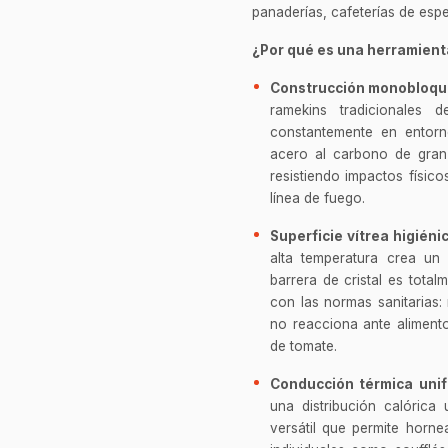
panaderías, cafeterías de espec
¿Por qué es una herramienta
Construcción monobloque 
ramekins tradicionales
constantemente en entorn
acero al carbono de gran
resistiendo impactos físic
línea de fuego.
Superficie vítrea higiéni
alta temperatura crea un
barrera de cristal es total
con las normas sanitarias:
no reacciona ante aliment
de tomate.
Conducción térmica uni
una distribución calóric
versátil que permite horne