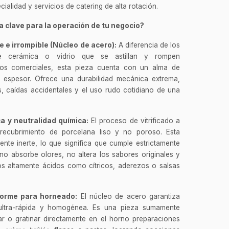
ialidad y servicios de catering de alta rotación.
 clave para la operación de tu negocio?
e irrompible (Núcleo de acero):
A diferencia de los
 de cerámica o vidrio que se astillan y rompen
os comerciales, esta pieza cuenta con un alma de
 espesor. Ofrece una durabilidad mecánica extrema,
os, caídas accidentales y el uso rudo cotidiano de una
ca y neutralidad química:
El proceso de vitrificado a
 recubrimiento de porcelana liso y no poroso. Esta
mente inerte, lo que significa que cumple estrictamente
 no absorbe olores, no altera los sabores originales y
os altamente ácidos como cítricos, aderezos o salsas
forme para horneado:
El núcleo de acero garantiza
a ultra-rápida y homogénea. Es una pieza sumamente
ar o gratinar directamente en el horno preparaciones