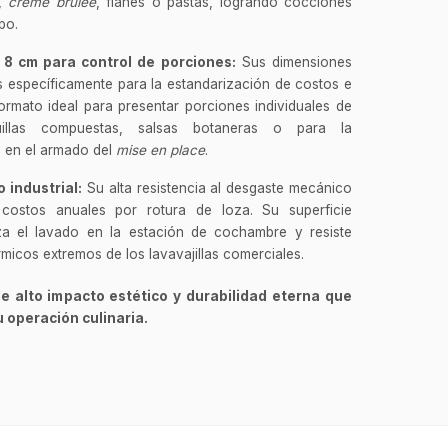
s,
crème brûlée
, flanes o pastas, logrando cocciones
po.
 8 cm para control de porciones:
Sus dimensiones
 específicamente para la estandarización de costos e
ormato ideal para presentar porciones individuales de
illas compuestas, salsas botaneras o para la
s en el armado del
mise en place
.
 industrial:
Su alta resistencia al desgaste mecánico
costos anuales por rotura de loza. Su superficie
liza el lavado en la estación de cochambre y resiste
GastroBot
rmicos extremos de los lavavajillas comerciales.
Asesor Chef Online
e alto impacto estético y durabilidad eterna que
¡Hola Chef! 🍳 Soy GastroBot, tu
u operación culinaria.
asesor de cocina profesional de
GastroArt.
¿En qué te puedo apoyar hoy con tu
equipamiento o utensilios?
Buscar estufas industriales