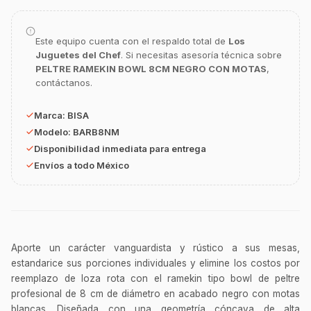
Este equipo cuenta con el respaldo total de
Los
GastroBot
Juguetes del Chef
. Si necesitas asesoría técnica sobre
Asesor Chef Online
PELTRE RAMEKIN BOWL 8CM NEGRO CON MOTAS
,
contáctanos.
¡Hola Chef! 🍳 Soy GastroBot, tu asesor
de cocina profesional de GastroArt.
Marca:
BISA
Modelo:
BARB8NM
¿En qué te puedo apoyar hoy con tu
equipamiento o utensilios?
Disponibilidad inmediata para entrega
Envíos a todo México
Buscar estufas industriales
Ver uniformes y filipinas
Métodos de envío y entrega
Ver sucursales y contacto
Aporte un carácter vanguardista y rústico a sus mesas,
estandarice sus porciones individuales y elimine los costos por
reemplazo de loza rota con el ramekin tipo bowl de peltre
profesional de 8 cm de diámetro en acabado negro con motas
blancas. Diseñada con una geometría cóncava de alta