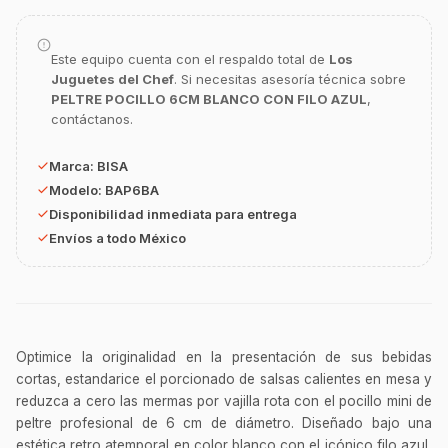
Este equipo cuenta con el respaldo total de
Los
GastroBot
Juguetes del Chef
. Si necesitas asesoría técnica sobre
Asesor Chef Online
PELTRE POCILLO 6CM BLANCO CON FILO AZUL
,
contáctanos.
¡Hola Chef! 🍳 Soy GastroBot, tu asesor
de cocina profesional de GastroArt.
Marca:
BISA
Modelo:
BAP6BA
¿En qué te puedo apoyar hoy con tu
equipamiento o utensilios?
Disponibilidad inmediata para entrega
Envíos a todo México
Buscar estufas industriales
Ver uniformes y filipinas
Métodos de envío y entrega
Ver sucursales y contacto
Optimice la originalidad en la presentación de sus bebidas
cortas, estandarice el porcionado de salsas calientes en mesa y
reduzca a cero las mermas por vajilla rota con el pocillo mini de
peltre profesional de 6 cm de diámetro. Diseñado bajo una
estética retro atemporal en color blanco con el icónico filo azul,