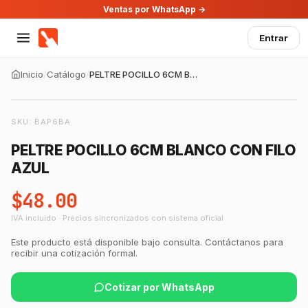
Ventas por WhatsApp →
Entrar
Inicio
/
Catálogo
/
PELTRE POCILLO 6CM BLANCO CON FILO AZUL
SKU:
BAP6BA
PELTRE POCILLO 6CM BLANCO CON FILO
AZUL
$48.00
IVA incluido · Precios sincronizados con sistema oficial
Este producto está disponible bajo consulta. Contáctanos para
recibir una cotización formal.
Cotizar por WhatsApp