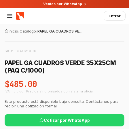
Ventas por WhatsApp →
Entrar
Inicio
/
Catálogo
/
PAPEL GA CUADROS VERDE 35X25CM (PAQ C/1000)
SKU:
PGACV1000
PAPEL GA CUADROS VERDE 35X25CM
(PAQ C/1000)
$485.00
IVA incluido · Precios sincronizados con sistema oficial
Este producto está disponible bajo consulta. Contáctanos para
recibir una cotización formal.
Cotizar por WhatsApp
GastroBot