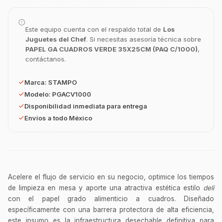
Asesor Chef Online
Este equipo cuenta con el respaldo total de
Los
¡Hola Chef! 🍳 Soy GastroBot, tu asesor
Juguetes del Chef
. Si necesitas asesoría técnica sobre
de cocina profesional de GastroArt.
PAPEL GA CUADROS VERDE 35X25CM (PAQ C/1000)
,
¿En qué te puedo apoyar hoy con tu
contáctanos.
equipamiento o utensilios?
Marca:
STAMPO
Buscar estufas industriales
Modelo:
PGACV1000
Ver uniformes y filipinas
Disponibilidad inmediata para entrega
Métodos de envío y entrega
Envíos a todo México
Ver sucursales y contacto
Acelere el flujo de servicio en su negocio, optimice los tiempos
de limpieza en mesa y aporte una atractiva estética estilo
deli
con el papel grado alimenticio a cuadros. Diseñado
específicamente con una barrera protectora de alta eficiencia,
este insumo es la infraestructura desechable definitiva para