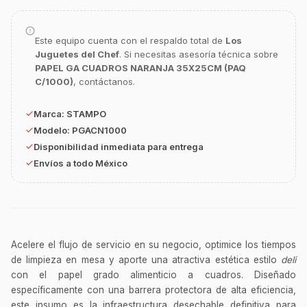
Asesor Chef Online
Este equipo cuenta con el respaldo total de
Los
¡Hola Chef! 🍳 Soy GastroBot, tu asesor
Juguetes del Chef
. Si necesitas asesoría técnica sobre
de cocina profesional de GastroArt.
PAPEL GA CUADROS NARANJA 35X25CM (PAQ
¿En qué te puedo apoyar hoy con tu
C/1000)
, contáctanos.
equipamiento o utensilios?
Marca:
STAMPO
Buscar estufas industriales
Modelo:
PGACN1000
Ver uniformes y filipinas
Disponibilidad inmediata para entrega
Métodos de envío y entrega
Envíos a todo México
Ver sucursales y contacto
Acelere el flujo de servicio en su negocio, optimice los tiempos
de limpieza en mesa y aporte una atractiva estética estilo
deli
con el papel grado alimenticio a cuadros. Diseñado
específicamente con una barrera protectora de alta eficiencia,
este insumo es la infraestructura desechable definitiva para