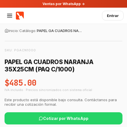
Ventas por WhatsApp →
Entrar
Inicio
/
Catálogo
/
PAPEL GA CUADROS NARANJA 35X25CM (PAQ C/1000)
SKU:
PGACN1000
PAPEL GA CUADROS NARANJA
35X25CM (PAQ C/1000)
$485.00
IVA incluido · Precios sincronizados con sistema oficial
Este producto está disponible bajo consulta. Contáctanos para
recibir una cotización formal.
Cotizar por WhatsApp
GastroBot