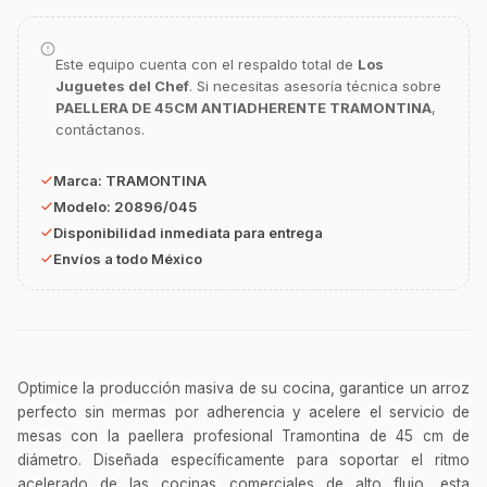
Este equipo cuenta con el respaldo total de
Los
GastroBot
Juguetes del Chef
. Si necesitas asesoría técnica sobre
Asesor Chef Online
PAELLERA DE 45CM ANTIADHERENTE TRAMONTINA
,
contáctanos.
¡Hola Chef! 🍳 Soy GastroBot, tu asesor
de cocina profesional de GastroArt.
Marca:
TRAMONTINA
Modelo:
20896/045
¿En qué te puedo apoyar hoy con tu
Disponibilidad inmediata para entrega
equipamiento o utensilios?
Envíos a todo México
Buscar estufas industriales
Ver uniformes y filipinas
Métodos de envío y entrega
Ver sucursales y contacto
Optimice la producción masiva de su cocina, garantice un arroz
perfecto sin mermas por adherencia y acelere el servicio de
mesas con la paellera profesional Tramontina de 45 cm de
diámetro. Diseñada específicamente para soportar el ritmo
acelerado de las cocinas comerciales de alto flujo, esta