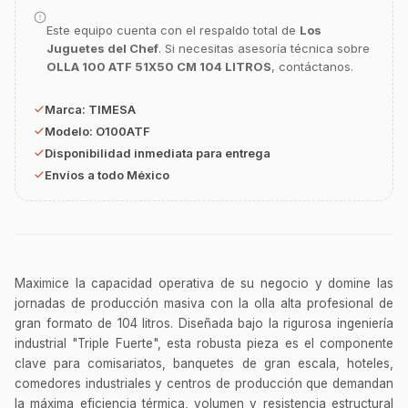
Este equipo cuenta con el respaldo total de
Los
GastroBot
Juguetes del Chef
. Si necesitas asesoría técnica sobre
Asesor Chef Online
OLLA 100 ATF 51X50 CM 104 LITROS
, contáctanos.
¡Hola Chef! 🍳 Soy GastroBot, tu asesor
Marca:
TIMESA
de cocina profesional de GastroArt.
Modelo:
O100ATF
¿En qué te puedo apoyar hoy con tu
Disponibilidad inmediata para entrega
equipamiento o utensilios?
Envíos a todo México
Buscar estufas industriales
Ver uniformes y filipinas
Métodos de envío y entrega
Maximice la capacidad operativa de su negocio y domine las
Ver sucursales y contacto
jornadas de producción masiva con la olla alta profesional de
gran formato de 104 litros. Diseñada bajo la rigurosa ingeniería
industrial "Triple Fuerte", esta robusta pieza es el componente
clave para comisariatos, banquetes de gran escala, hoteles,
comedores industriales y centros de producción que demandan
la máxima eficiencia térmica, volumen y resistencia estructural