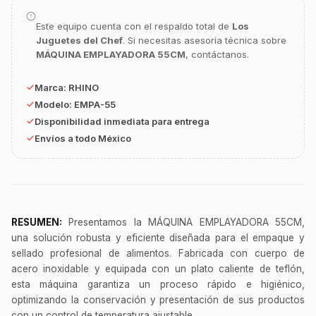
Este equipo cuenta con el respaldo total de
Los
Juguetes del Chef
. Si necesitas asesoría técnica sobre
MÁQUINA EMPLAYADORA 55CM
, contáctanos.
GastroBot
Asesor Chef Online
Marca:
RHINO
Modelo:
EMPA-55
Disponibilidad inmediata para entrega
¡Hola Chef! 🍳 Soy GastroBot, tu asesor
Envíos a todo México
de cocina profesional de GastroArt.
¿En qué te puedo apoyar hoy con tu
equipamiento o utensilios?
Buscar estufas industriales
RESUMEN:
Presentamos la MÁQUINA EMPLAYADORA 55CM,
Ver uniformes y filipinas
una solución robusta y eficiente diseñada para el empaque y
Métodos de envío y entrega
sellado profesional de alimentos. Fabricada con cuerpo de
acero inoxidable y equipada con un plato caliente de teflón,
Ver sucursales y contacto
esta máquina garantiza un proceso rápido e higiénico,
optimizando la conservación y presentación de sus productos
con un control de temperatura ajustable.