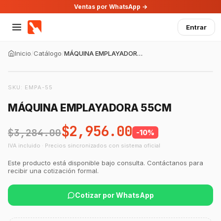
Ventas por WhatsApp →
Entrar
Inicio
/
Catálogo
/
MÁQUINA EMPLAYADORA 55CM
SKU:
EMPA-55
MÁQUINA EMPLAYADORA 55CM
$2,956.00
$3,284.00
-
10
%
IVA incluido · Precios sincronizados con sistema oficial
Este producto está disponible bajo consulta. Contáctanos para
recibir una cotización formal.
Cotizar por WhatsApp