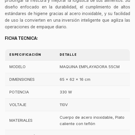
prolongar la frescura y mejorar la logística de sus alimentos. Su
diseño enfocado en la durabilidad, el cumplimiento de altos
estándares de higiene gracias al acero inoxidable, y su facilidad
de uso la convierten en una inversión inteligente que agiliza las
operaciones de empaque diario.
FICHA TECNICA:
ESPECIFICACIÓN
DETALLE
MODELO
MAQUINA EMPLAYADORA 55CM
DIMENSIONES
65 x 62 x 16 cm
POTENCIA
330 W
VOLTAJE
110V
Cuerpo de acero inoxidable, Plato
MATERIALES
caliente con teflón