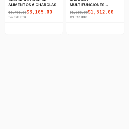
ALIMENTOS 6 CHAROLAS
MULTIFUNCIONES
60KG/5GR RHINO CON
$3,105.00
$1,512.00
$3,450.00
$1,680.00
PUERTO USB
IVA INCLUIDO
IVA INCLUIDO