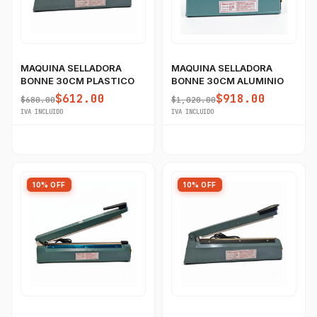
MAQUINA SELLADORA
MAQUINA SELLADORA
BONNE 30CM PLASTICO
BONNE 30CM ALUMINIO
GastroBot
$612.00
$918.00
$680.00
$1,020.00
Asesor Chef Online
IVA INCLUIDO
IVA INCLUIDO
¡Hola Chef! 🍳 Soy GastroBot, tu asesor
de cocina profesional de GastroArt.
¿En qué te puedo apoyar hoy con tu
10% OFF
10% OFF
equipamiento o utensilios?
Buscar estufas industriales
Ver uniformes y filipinas
Métodos de envío y entrega
Ver sucursales y contacto