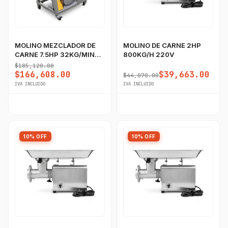
MOLINO MEZCLADOR DE
MOLINO DE CARNE 2HP
CARNE 7.5HP 32KG/MIN
800KG/H 220V
220V
$185,120.00
$166,608.00
$39,663.00
$44,070.00
IVA INCLUIDO
IVA INCLUIDO
10% OFF
10% OFF