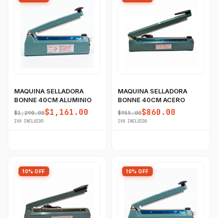
MAQUINA SELLADORA
MAQUINA SELLADORA
BONNE 40CM ALUMINIO
BONNE 40CM ACERO
$1,161.00
$860.00
$1,290.00
$955.00
IVA INCLUIDO
IVA INCLUIDO
10% OFF
10% OFF