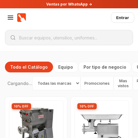
Ventas por WhatsApp →
Entrar
Todo el Catálogo
Equipo
Por tipo de negocio
Mas
Cargando...
Promociones
vistos
10% OFF
10% OFF