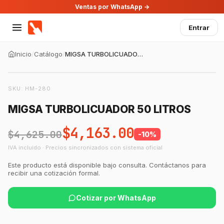
Ventas por WhatsApp →
Entrar
Inicio
/
Catálogo
/
MIGSA TURBOLICUADOR 50 LITROS
SKU:
HM-280
MIGSA TURBOLICUADOR 50 LITROS
$4,163.00
$4,625.00
-
10
%
IVA incluido · Precios sincronizados con sistema oficial
Este producto está disponible bajo consulta. Contáctanos para
recibir una cotización formal.
Cotizar por WhatsApp