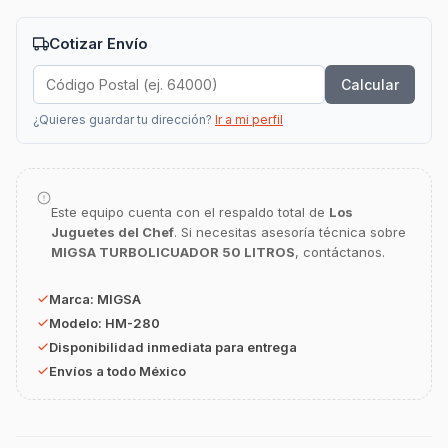
Cotizar Envío
Calcular
GastroBot
Asesor Chef Online
¿Quieres guardar tu dirección?
Ir a mi perfil
¡Hola Chef! 🍳 Soy GastroBot, tu asesor
de cocina profesional de GastroArt.
Este equipo cuenta con el respaldo total de
Los
¿En qué te puedo apoyar hoy con tu
Juguetes del Chef
. Si necesitas asesoría técnica sobre
equipamiento o utensilios?
MIGSA TURBOLICUADOR 50 LITROS
, contáctanos.
Buscar estufas industriales
Marca:
MIGSA
Ver uniformes y filipinas
Modelo:
HM-280
Métodos de envío y entrega
Disponibilidad inmediata para entrega
Envíos a todo México
Ver sucursales y contacto