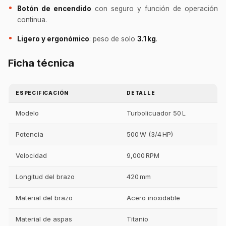
Botón de encendido
con seguro y función de operación
continua.
Ligero y ergonómico
: peso de solo
3.1 kg
.
Ficha técnica
ESPECIFICACIÓN
DETALLE
Modelo
Turbolicuador 50 L
Potencia
500 W (3/4 HP)
Velocidad
9,000 RPM
Longitud del brazo
420 mm
Material del brazo
Acero inoxidable
Material de aspas
Titanio