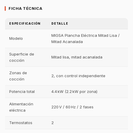
FICHA TÉCNICA
ESPECIFICACIÓN
DETALLE
MIGSA Plancha Eléctrica Mitad Lisa /
Modelo
Mitad Acanalada
Superficie de
Mitad lisa, mitad acanalada
cocción
Zonas de
2, con control independiente
cocción
Potencia total
4.4 kW (2.2 kW por zona)
Alimentación
220 V / 60 Hz / 2 fases
eléctrica
Termostatos
2