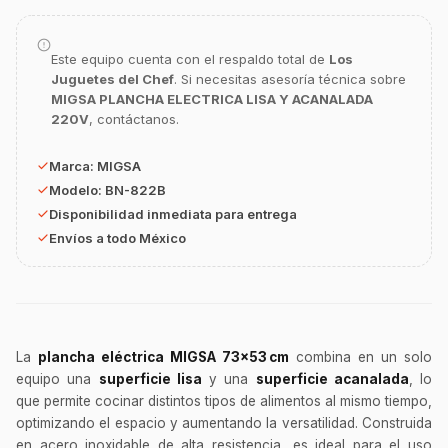
Este equipo cuenta con el respaldo total de
Los
Juguetes del Chef
. Si necesitas asesoría técnica sobre
MIGSA PLANCHA ELECTRICA LISA Y ACANALADA
GastroBot
220V
, contáctanos.
Asesor Chef Online
Marca:
MIGSA
¡Hola Chef! 🍳 Soy GastroBot, tu asesor
Modelo:
BN-822B
de cocina profesional de GastroArt.
Disponibilidad inmediata para entrega
¿En qué te puedo apoyar hoy con tu
Envíos a todo México
equipamiento o utensilios?
Buscar estufas industriales
Ver uniformes y filipinas
Métodos de envío y entrega
La
plancha eléctrica MIGSA 73×53 cm
combina en un solo
equipo una
superficie lisa
y una
superficie acanalada
, lo
Ver sucursales y contacto
que permite cocinar distintos tipos de alimentos al mismo tiempo,
optimizando el espacio y aumentando la versatilidad. Construida
en acero inoxidable de alta resistencia, es ideal para el uso