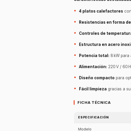
4 platos calefactores
con
Resistencias en forma de
Controles de temperatura
Estructura en acero inox
Potencia total:
8 kW para a
Alimentación:
220 V / 60 Hz
Diseño compacto
para opt
Fácil limpieza
gracias a su 
FICHA TÉCNICA
ESPECIFICACIÓN
Modelo