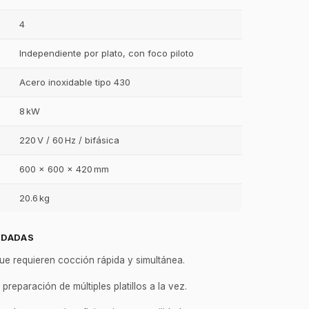
4
Independiente por plato, con foco piloto
Acero inoxidable tipo 430
8 kW
220 V / 60 Hz / bifásica
600 × 600 × 420 mm
20.6 kg
NDADAS
GastroBot
ue requieren cocción rápida y simultánea.
Asesor Chef Online
preparación de múltiples platillos a la vez.