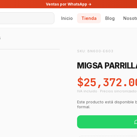
Ventas por WhatsApp →
Inicio
Tienda
Blog
Nosot
S
SKU:
BN600-E603
MIGSA PARRILL
$25,372.0
IVA incluido · Precios sincronizado
Este producto está disponible 
formal.