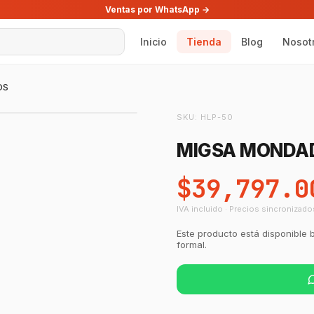
Ventas por WhatsApp →
Inicio
Tienda
Blog
Nosot
OS
SKU:
HLP-50
MIGSA MONDAD
$39,797.0
IVA incluido · Precios sincronizado
Este producto está disponible 
formal.