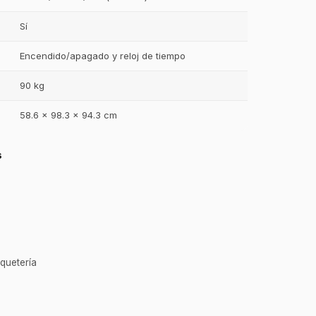
Sí
Encendido/apagado y reloj de tiempo
90 kg
58.6 x 98.3 x 94.3 cm
s
GastroBot
Asesor Chef Online
¡Hola Chef! 🍳 Soy GastroBot, tu
quetería
asesor de cocina profesional de
GastroArt.
¿En qué te puedo apoyar hoy con tu