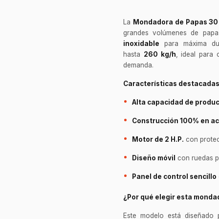
La
Mondadora de Papas 30
grandes volúmenes de papas
inoxidable
para máxima dura
hasta
260 kg/h
, ideal para
demanda.
Características destacada
Alta capacidad de produ
Construcción 100% en ac
Motor de 2 H.P.
con protec
Diseño móvil
con ruedas pa
Panel de control sencillo
¿Por qué elegir esta mond
Este modelo está diseñado p