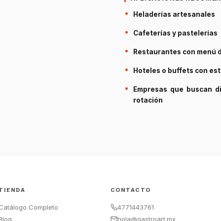
Heladerías artesanales
Cafeterías y pastelerías
Restaurantes con menú d
Hoteles o buffets con es
Empresas que buscan div
rotación
TIENDA
CONTACTO
Catálogo Completo
4771443761
Blog
hola@gastroart.mx