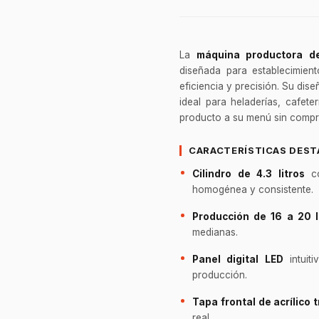
La
máquina productora d
diseñada para establecimien
eficiencia y precisión. Su dis
ideal para heladerías, cafet
producto a su menú sin compr
CARACTERÍSTICAS DES
Cilindro de 4.3 litros
co
homogénea y consistente.
Producción de 16 a 20 l
medianas.
Panel digital LED
intuit
producción.
Tapa frontal de acrílico
real.