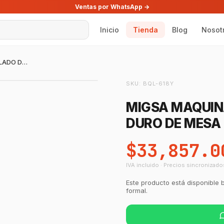
Ventas por WhatsApp →
Inicio
Tienda
Blog
Nosot
MIGSA MAQUINA PRODUCTORA DE HELADO DURO DE MESA
SKU:
BQL-618Y
MIGSA MAQUIN
DURO DE MESA
$33,857.0
IVA incluido · Precios sincronizado
Este producto está disponible 
formal.