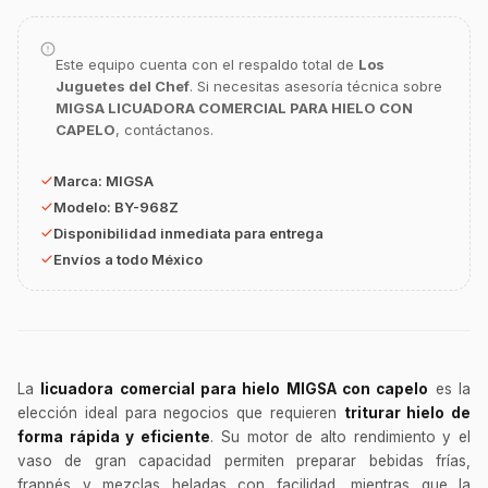
Este equipo cuenta con el respaldo total de
Los
Juguetes del Chef
. Si necesitas asesoría técnica sobre
MIGSA LICUADORA COMERCIAL PARA HIELO CON
GastroBot
CAPELO
, contáctanos.
Asesor Chef Online
Marca:
MIGSA
¡Hola Chef! 🍳 Soy GastroBot, tu asesor
Modelo:
BY-968Z
de cocina profesional de GastroArt.
Disponibilidad inmediata para entrega
¿En qué te puedo apoyar hoy con tu
Envíos a todo México
equipamiento o utensilios?
Buscar estufas industriales
Ver uniformes y filipinas
Métodos de envío y entrega
La
licuadora comercial para hielo MIGSA con capelo
es la
elección ideal para negocios que requieren
triturar hielo de
Ver sucursales y contacto
forma rápida y eficiente
. Su motor de alto rendimiento y el
vaso de gran capacidad permiten preparar bebidas frías,
frappés y mezclas heladas con facilidad, mientras que la