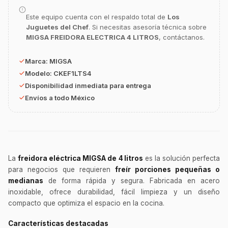
Este equipo cuenta con el respaldo total de
Los
Juguetes del Chef
. Si necesitas asesoría técnica sobre
GastroBot
MIGSA FREIDORA ELECTRICA 4 LITROS
, contáctanos.
Asesor Chef Online
Marca:
MIGSA
¡Hola Chef! 🍳 Soy GastroBot, tu asesor
Modelo:
CKEF1LTS4
de cocina profesional de GastroArt.
Disponibilidad inmediata para entrega
¿En qué te puedo apoyar hoy con tu
Envíos a todo México
equipamiento o utensilios?
Buscar estufas industriales
Ver uniformes y filipinas
Métodos de envío y entrega
La
freidora eléctrica MIGSA de 4 litros
es la solución perfecta
para negocios que requieren
freír porciones pequeñas o
Ver sucursales y contacto
medianas
de forma rápida y segura. Fabricada en acero
inoxidable, ofrece durabilidad, fácil limpieza y un diseño
compacto que optimiza el espacio en la cocina.
Características destacadas