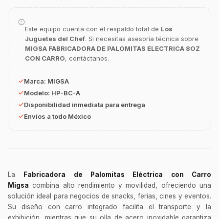
Este equipo cuenta con el respaldo total de
Los
Juguetes del Chef
. Si necesitas asesoría técnica sobre
MIGSA FABRICADORA DE PALOMITAS ELECTRICA 8OZ
CON CARRO
, contáctanos.
GastroBot
Asesor Chef Online
Marca:
MIGSA
Modelo:
HP-BC-A
¡Hola Chef! 🍳 Soy GastroBot, tu asesor
de cocina profesional de GastroArt.
Disponibilidad inmediata para entrega
Envíos a todo México
¿En qué te puedo apoyar hoy con tu
equipamiento o utensilios?
Buscar estufas industriales
Ver uniformes y filipinas
La
Fabricadora de Palomitas Eléctrica con Carro
Métodos de envío y entrega
Migsa
combina alto rendimiento y movilidad, ofreciendo una
Ver sucursales y contacto
solución ideal para negocios de snacks, ferias, cines y eventos.
Su diseño con carro integrado facilita el transporte y la
exhibición, mientras que su olla de acero inoxidable garantiza