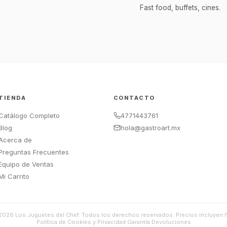
Fast food, buffets, cines.
TIENDA
CONTACTO
Catálogo Completo
4771443761
Blog
hola@gastroart.mx
Acerca de
Preguntas Frecuentes
Equipo de Ventas
Mi Carrito
2026
Los Juguetes del Chef. Todos los derechos reservados. Precios incluyen I
Política de Cookies y Privacidad
·
Garantía
·
Devoluciones