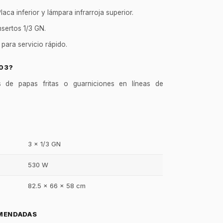
laca inferior y lámpara infrarroja superior.
nsertos 1/3 GN.
para servicio rápido.
-03?
s de papas fritas o guarniciones en líneas de
3 x 1/3 GN
530 W
82.5 x 66 x 58 cm
GastroBot
Asesor Chef Online
MENDADAS