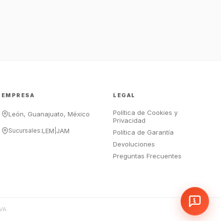
¡Hola Chef! 🍳 Soy GastroBot, tu
asesor de cocina profesional de
GastroArt.
¿En qué te puedo apoyar hoy con tu
equipamiento o utensilios?
Buscar estufas industriales
Ver uniformes y filipinas
EMPRESA
LEGAL
Métodos de envío y entrega
Política de Cookies y
Ver sucursales y contacto
León, Guanajuato, México
Privacidad
Sucursales:
LEM
|
JAM
Política de Garantía
Devoluciones
Preguntas Frecuentes
VA.