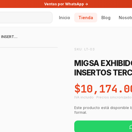
Ventas por WhatsApp →
Inicio
Tienda
Blog
Nosot
MIGSA EXHIBIDOR ABIERTO TERMICO 3 INSERTOS TERCIOS
SKU:
LT-03
MIGSA EXHIBID
INSERTOS TERC
$10,174.0
IVA incluido · Precios sincronizado
Este producto está disponible 
formal.