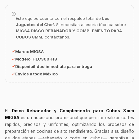
Este equipo cuenta con el respaldo total de
Los
GastroBot
Juguetes del Chef
. Si necesitas asesoría técnica sobre
Asesor Chef Online
MIGSA DISCO REBANADOR Y COMPLEMENTO PARA
CUBOS 8MM
, contáctanos.
¡Hola Chef! 🍳 Soy GastroBot, tu asesor
de cocina profesional de GastroArt.
Marca:
MIGSA
¿En qué te puedo apoyar hoy con tu
Modelo:
HLC300-H8
equipamiento o utensilios?
Disponibilidad inmediata para entrega
Envíos a todo México
Buscar estufas industriales
Ver uniformes y filipinas
Métodos de envío y entrega
Ver sucursales y contacto
El
Disco Rebanador y Complemento para Cubos 8 mm
MIGSA
es un accesorio profesional que permite realizar cortes
rápidos, precisos y uniformes, optimizando los procesos de
preparación en cocinas de alto rendimiento. Gracias a su diseño
de dos etapas —rebanado y corte en cubos— garantiza la