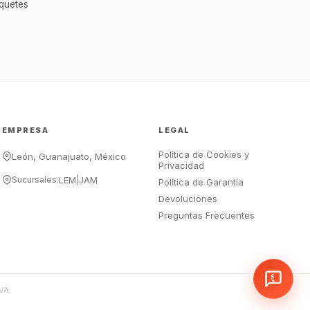
¡Hola Chef! 🍳 Soy GastroBot, tu
nquetes
asesor de cocina profesional de
GastroArt.
¿En qué te puedo apoyar hoy con tu
equipamiento o utensilios?
Buscar estufas industriales
Ver uniformes y filipinas
EMPRESA
LEGAL
Métodos de envío y entrega
Política de Cookies y
Ver sucursales y contacto
León, Guanajuato, México
Privacidad
Sucursales:
LEM
|
JAM
Política de Garantía
Devoluciones
Preguntas Frecuentes
VA.