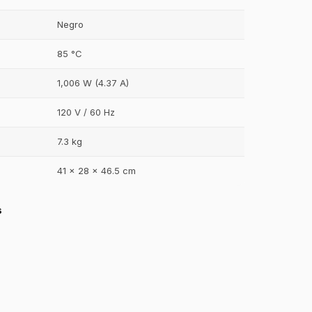
Negro
85 °C
1,006 W (4.37 A)
120 V / 60 Hz
7.3 kg
41 x 28 x 46.5 cm
s
GastroBot
Asesor Chef Online