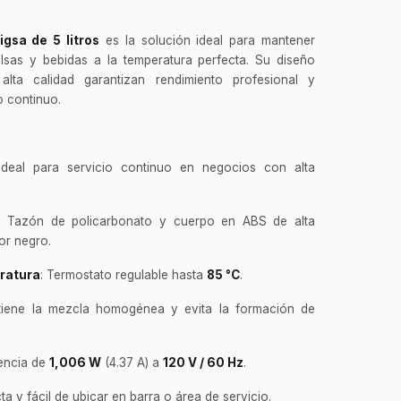
igsa de 5 litros
es la solución ideal para mantener
salsas y bebidas a la temperatura perfecta. Su diseño
lta calidad garantizan rendimiento profesional y
o continuo.
s
 Ideal para servicio continuo en negocios con alta
: Tazón de policarbonato y cuerpo en ABS de alta
or negro.
eratura
: Termostato regulable hasta
85 °C
.
tiene la mezcla homogénea y evita la formación de
tencia de
1,006 W
(4.37 A) a
120 V / 60 Hz
.
a y fácil de ubicar en barra o área de servicio.