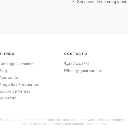
Servicios de catering y ba
TIENDA
CONTACTO
Catálogo Completo
4771443761
Blog
hola@gastroart.mx
Acerca de
Preguntas Frecuentes
Equipo de Ventas
Mi Carrito
2026
Los Juguetes del Chef. Todos los derechos reservados. Precios incluyen I
Política de Cookies y Privacidad
·
Garantía
·
Devoluciones