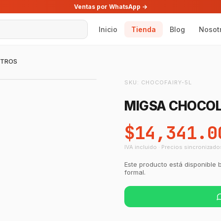
Ventas por WhatsApp →
Inicio
Tienda
Blog
Nosot
ITROS
SKU:
CHOCOFAIRY-5L
MIGSA CHOCOL
$14,341.0
IVA incluido · Precios sincronizado
Este producto está disponible 
formal.