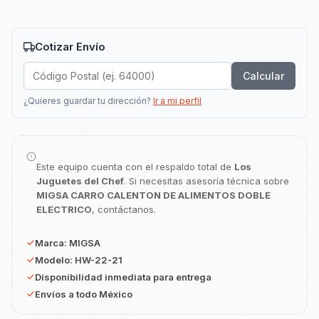
Cotizar Envío
Calcular
¿Quieres guardar tu dirección?
Ir a mi perfil
GastroBot
Asesor Chef Online
Este equipo cuenta con el respaldo total de
Los
¡Hola Chef! 🍳 Soy GastroBot, tu asesor
Juguetes del Chef
. Si necesitas asesoría técnica sobre
de cocina profesional de GastroArt.
MIGSA CARRO CALENTON DE ALIMENTOS DOBLE
¿En qué te puedo apoyar hoy con tu
ELECTRICO
, contáctanos.
equipamiento o utensilios?
Marca:
MIGSA
Buscar estufas industriales
Modelo:
HW-22-21
Ver uniformes y filipinas
Disponibilidad inmediata para entrega
Métodos de envío y entrega
Envíos a todo México
Ver sucursales y contacto