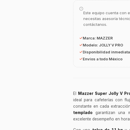
Este equipo cuenta con e
necesitas asesoría técni
contáctanos.
Marca:
MAZZER
Modelo:
JOLLY V PRO
Disponibilidad inmediata
Envíos a todo México
El
Mazzer Super Jolly V Pr
ideal para cafeterías con fl
constante en cada extracció
templado
garantizan una m
excelente desempeño en horar
Con una
tolva de 1.1 kg
y u