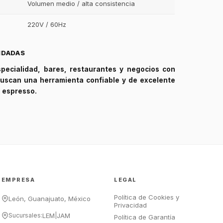
Volumen medio / alta consistencia
220V / 60Hz
GastroBot
NDADAS
Asesor Chef Online
specialidad, bares, restaurantes y negocios con
uscan una herramienta confiable y de excelente
¡Hola Chef! 🍳 Soy GastroBot, tu
l espresso.
asesor de cocina profesional de
GastroArt.
¿En qué te puedo apoyar hoy con tu
equipamiento o utensilios?
Buscar estufas industriales
Ver uniformes y filipinas
EMPRESA
LEGAL
Métodos de envío y entrega
Política de Cookies y
Ver sucursales y contacto
León, Guanajuato, México
Privacidad
Sucursales:
LEM
|
JAM
Política de Garantía