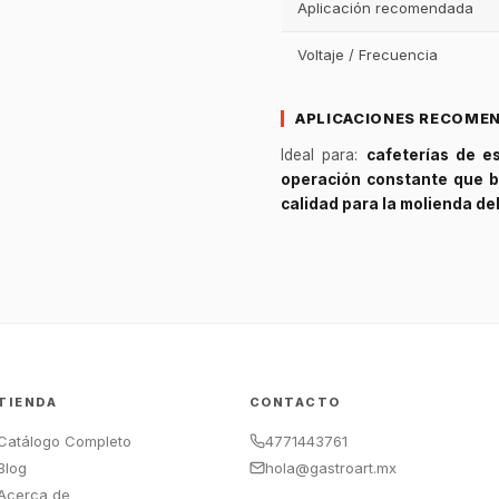
Aplicación recomendada
Voltaje / Frecuencia
APLICACIONES RECOME
Ideal para:
cafeterías de e
operación constante que b
calidad para la molienda de
TIENDA
CONTACTO
Catálogo Completo
4771443761
Blog
hola@gastroart.mx
Acerca de