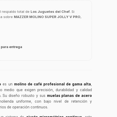
l respaldo total de
Los Juguetes del Chef
. Si
ca sobre
MAZZER MOLINO SUPER JOLLY V PRO
,
 para entrega
o
es un
molino de café profesional de gama alta
,
ujo medio que exigen precisión, durabilidad y calidad
n. Su diseño robusto y sus
muelas planas de acero
olienda uniforme, con bajo nivel de retención y
ios de operación continuos.
n sistema de
ajuste micrométrico continuo
, este