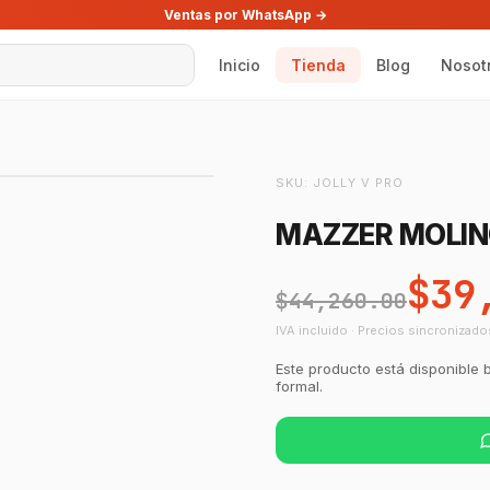
Ventas por WhatsApp →
Inicio
Tienda
Blog
Nosot
SKU:
JOLLY V PRO
MAZZER MOLINO
$39
$44,260.00
IVA incluido · Precios sincronizado
Este producto está disponible 
formal.