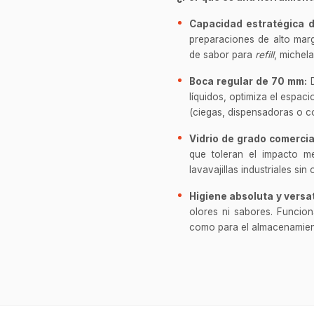
Capacidad estratégica d
preparaciones de alto ma
de sabor para
refill
, michela
Boca regular de 70 mm:
D
líquidos, optimiza el espac
(ciegas, dispensadoras o co
Vidrio de grado comercia
que toleran el impacto m
lavavajillas industriales sin
Higiene absoluta y versat
olores ni sabores. Funcion
como para el almacenamient