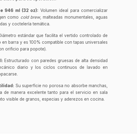
e 946 ml (32 oz):
Volumen ideal para comercializar
rgen como
cold brew
, malteadas monumentales, aguas
das y coctelería temática.
iámetro estándar que facilita el vertido controlado de
io en barra y es 100% compatible con tapas universales
n orificio para popote).
l:
Estructurado con paredes gruesas de alta densidad
ecánico diario y los ciclos continuos de lavado en
 opacarse.
GastroBot
Asesor Chef Online
ilidad:
Su superficie no porosa no absorbe manchas,
a de manera excelente tanto para el servicio en sala
¡Hola Chef! 🍳 Soy GastroBot, tu
o visible de granos, especias y aderezos en cocina.
asesor de cocina profesional de
GastroArt.
¿En qué te puedo apoyar hoy con tu
equipamiento o utensilios?
Buscar estufas industriales