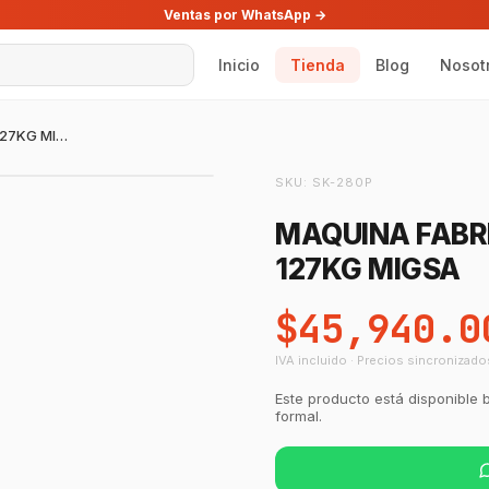
Ventas por WhatsApp →
Inicio
Tienda
Blog
Nosot
MAQUINA FABRICADORA DE HIELO DE 127KG MIGSA
SKU:
SK-280P
MAQUINA FABRI
127KG MIGSA
$45,940.0
IVA incluido · Precios sincronizado
Este producto está disponible 
formal.