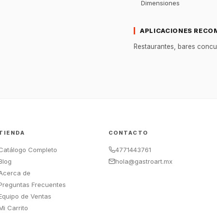
Dimensiones
APLICACIONES RECO
Restaurantes, bares concu
TIENDA
CONTACTO
Catálogo Completo
4771443761
Blog
hola@gastroart.mx
Acerca de
Preguntas Frecuentes
Equipo de Ventas
Mi Carrito