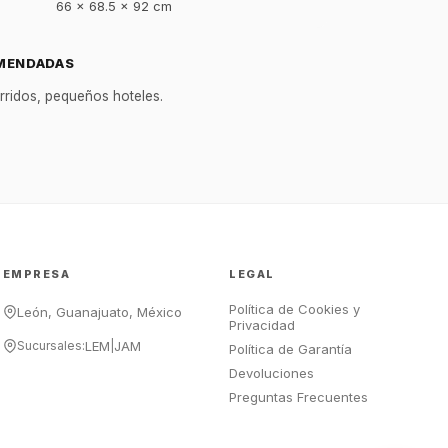
66 x 68.5 x 92 cm
GastroBot
Asesor Chef Online
MENDADAS
¡Hola Chef! 🍳 Soy GastroBot, tu
rridos, pequeños hoteles.
asesor de cocina profesional de
GastroArt.
¿En qué te puedo apoyar hoy con tu
equipamiento o utensilios?
Buscar estufas industriales
Ver uniformes y filipinas
EMPRESA
LEGAL
Métodos de envío y entrega
Política de Cookies y
Ver sucursales y contacto
León, Guanajuato, México
Privacidad
Sucursales:
LEM
|
JAM
Política de Garantía
Devoluciones
Preguntas Frecuentes