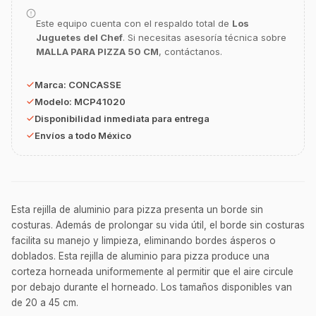
Este equipo cuenta con el respaldo total de
Los
¿En qué te puedo apoyar hoy con tu
equipamiento o utensilios?
Juguetes del Chef
. Si necesitas asesoría técnica sobre
MALLA PARA PIZZA 50 CM
, contáctanos.
Buscar estufas industriales
Marca:
CONCASSE
Ver uniformes y filipinas
Modelo:
MCP41020
Métodos de envío y entrega
Disponibilidad inmediata para entrega
Ver sucursales y contacto
Envíos a todo México
Esta rejilla de aluminio para pizza presenta un borde sin
costuras. Además de prolongar su vida útil, el borde sin costuras
facilita su manejo y limpieza, eliminando bordes ásperos o
doblados. Esta rejilla de aluminio para pizza produce una
corteza horneada uniformemente al permitir que el aire circule
por debajo durante el horneado. Los tamaños disponibles van
de 20 a 45 cm.