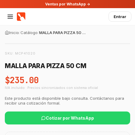
Ventas por WhatsApp →
Entrar
Inicio
/
Catálogo
/
MALLA PARA PIZZA 50 CM
SKU:
MCP41020
MALLA PARA PIZZA 50 CM
$235.00
IVA incluido · Precios sincronizados con sistema oficial
Este producto está disponible bajo consulta. Contáctanos para
recibir una cotización formal.
GastroBot
Asesor Chef Online
Cotizar por WhatsApp
¡Hola Chef! 🍳 Soy GastroBot, tu asesor
de cocina profesional de GastroArt.