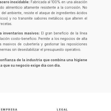
acero inoxidable:
Fabricada al 100% en una aleación
do alimenticio altamente resistente a la corrosión. No
el ambiente, resiste el ataque de ingredientes ácidos
ricos) y no transmite sabores metálicos que alteren el
recetas.
a inventarios masivos:
El gran beneficio de la línea
lación costo-beneficio. Permite a los negocios de alta
s masivos de cubertería y gestionar las reposiciones
GastroBot
ermas sin desestabilizar el presupuesto operativo.
Asesor Chef Online
confianza de la industria que combina una higiene
¡Hola Chef! 🍳 Soy GastroBot, tu
ia que su negocio exige día con día.
asesor de cocina profesional de
GastroArt.
¿En qué te puedo apoyar hoy con tu
equipamiento o utensilios?
Buscar estufas industriales
Ver uniformes y filipinas
EMPRESA
LEGAL
Métodos de envío y entrega