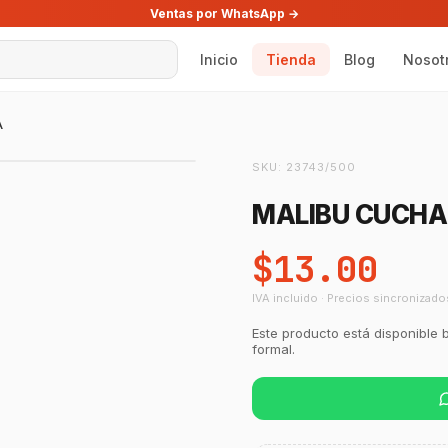
Ventas por WhatsApp →
Inicio
Tienda
Blog
Nosot
A
SKU:
23743/500
MALIBU CUCH
$13.00
IVA incluido · Precios sincronizado
Este producto está disponible 
formal.