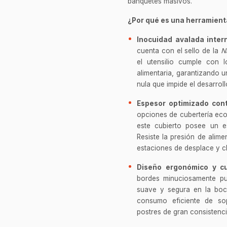
banquetes masivos.
¿Por qué es una herramienta
Inocuidad avalada inter
cuenta con el sello de la
N
el utensilio cumple con 
alimentaria, garantizando u
nula que impide el desarroll
Espesor optimizado con
opciones de cubertería eco
este cubierto posee un e
Resiste la presión de alim
estaciones de desplace y cla
Diseño ergonómico y cu
bordes minuciosamente pu
suave y segura en la boca
consumo eficiente de sop
postres de gran consistenci