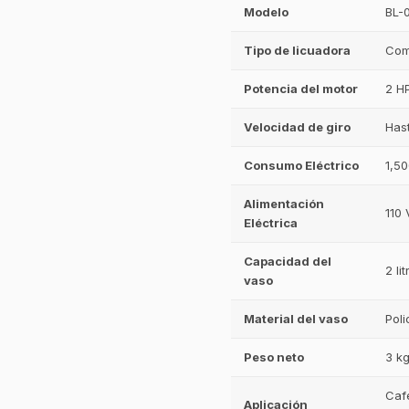
Modelo
BL-
Tipo de licuadora
Come
Potencia del motor
2 HP
Velocidad de giro
Has
Consumo Eléctrico
1,5
Alimentación
110 
Eléctrica
Capacidad del
2 li
vaso
Material del vaso
Poli
Peso neto
3 k
Cafe
Aplicación