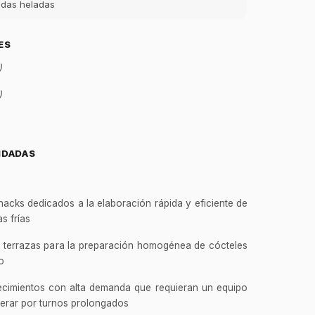
idas heladas
ES
)
)
NDADAS
nacks dedicados a la elaboración rápida y eficiente de
s frías
y terrazas para la preparación homogénea de cócteles
o
ecimientos con alta demanda que requieran un equipo
GastroBot
perar por turnos prolongados
Asesor Chef Online