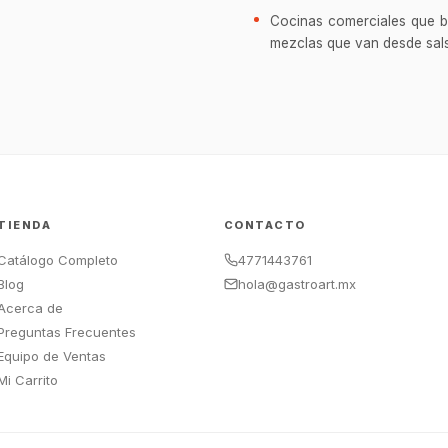
Cocinas comerciales que bu
mezclas que van desde sals
TIENDA
CONTACTO
Catálogo Completo
4771443761
Blog
hola@gastroart.mx
Acerca de
Preguntas Frecuentes
Equipo de Ventas
Mi Carrito