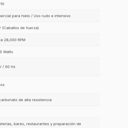
010
rcial para hielo / Uso rudo e intensivo
 (Caballos de fuerza)
ta 28,000 RPM
00 Watts
V / 60 Hz
tros
carbonato de alta resistencia
g
terías, bares, restaurantes y preparación de