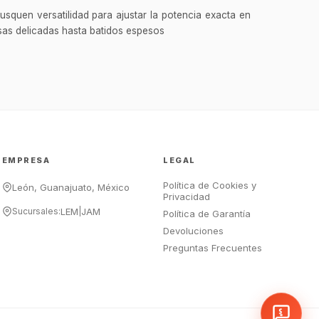
squen versatilidad para ajustar la potencia exacta en
¡Hola Chef! 🍳 Soy GastroBot, tu
as delicadas hasta batidos espesos
asesor de cocina profesional de
GastroArt.
¿En qué te puedo apoyar hoy con tu
equipamiento o utensilios?
Buscar estufas industriales
Ver uniformes y filipinas
EMPRESA
LEGAL
Métodos de envío y entrega
Política de Cookies y
Ver sucursales y contacto
León, Guanajuato, México
Privacidad
Sucursales:
LEM
|
JAM
Política de Garantía
Devoluciones
Preguntas Frecuentes