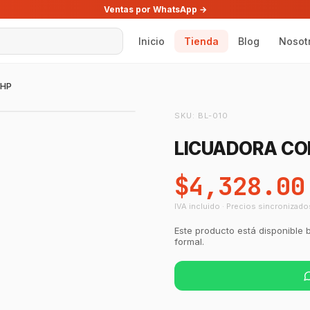
Ventas por WhatsApp →
Inicio
Tienda
Blog
Nosot
2HP
SKU:
BL-010
LICUADORA COM
$4,328.00
IVA incluido · Precios sincronizado
Este producto está disponible 
formal.