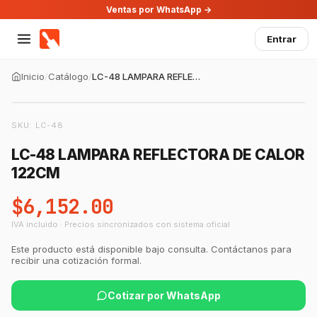
Ventas por WhatsApp →
Entrar
Inicio
/
Catálogo
/
LC-48 LAMPARA REFLECTORA DE CALOR 122CM
SKU:
LC-48
LC-48 LAMPARA REFLECTORA DE CALOR
122CM
$6,152.00
IVA incluido · Precios sincronizados con sistema oficial
Este producto está disponible bajo consulta. Contáctanos para
recibir una cotización formal.
Cotizar por WhatsApp
GastroBot