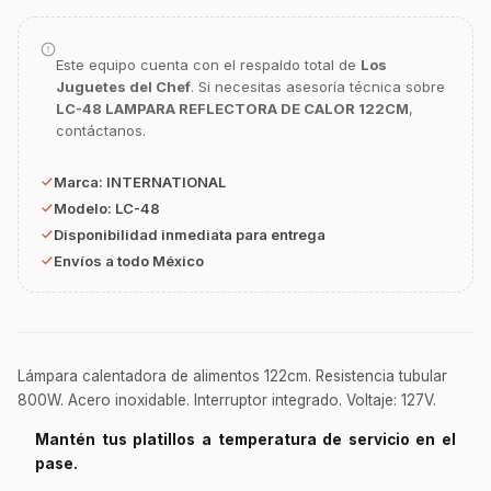
Asesor Chef Online
Este equipo cuenta con el respaldo total de
Los
¡Hola Chef! 🍳 Soy GastroBot, tu asesor
Juguetes del Chef
. Si necesitas asesoría técnica sobre
de cocina profesional de GastroArt.
LC-48 LAMPARA REFLECTORA DE CALOR 122CM
,
¿En qué te puedo apoyar hoy con tu
contáctanos.
equipamiento o utensilios?
Marca:
INTERNATIONAL
Buscar estufas industriales
Modelo:
LC-48
Ver uniformes y filipinas
Disponibilidad inmediata para entrega
Métodos de envío y entrega
Envíos a todo México
Ver sucursales y contacto
Lámpara calentadora de alimentos 122cm. Resistencia tubular
800W. Acero inoxidable. Interruptor integrado. Voltaje: 127V.
Mantén tus platillos a temperatura de servicio en el
pase.