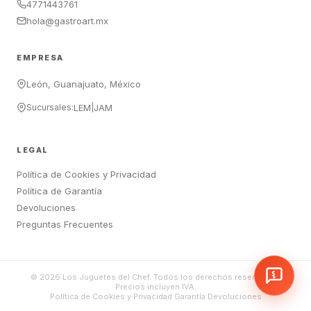
4771443761
hola@gastroart.mx
EMPRESA
León, Guanajuato, México
Sucursales:
LEM
|
JAM
LEGAL
Política de Cookies y Privacidad
Política de Garantía
Devoluciones
Preguntas Frecuentes
©
2026
Los Juguetes del Chef. Todos los derechos reservados.
Precios incluyen IVA.
Política de Cookies y Privacidad
·
Garantía
·
Devoluciones