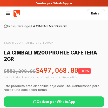
Ventas por WhatsApp →
Entrar
Inicio
/
Catálogo
/
LA CIMBALI M200 PROFILE CAFETERA 2GR
SKU:
M200 PROFILE DT2 TOUCH
LA CIMBALI M200 PROFILE CAFETERA
2GR
$497,068.00
$552,298.00
-
10
%
IVA incluido · Precios sincronizados con sistema oficial
Este producto está disponible bajo consulta. Contáctanos para
recibir una cotización formal.
Cotizar por WhatsApp